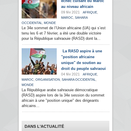
echec cuisant du Maroc
au niveau africain
09 fév 2021
,
AFRIQUE
,
MAROC
SAHARA
,
OCCIDENTAL
MONDE
Le 34e sommet de l’Union africaine (UA) qui s’est
tenu les 6 et 7 février, a été une double victoire
pour la République sahraouie (RASD) dont la...
La RASD aspire à une
"position africaine
unique" de soutien au
droit du peuple sahraoui
04 fév 2021
,
AFRIQUE
,
,
,
MAROC
ORGANISATION
SAHARA OCCIDENTAL
MONDE
La République arabe sahraouie démocratique
(RASD) aspire lors de la 34e session du sommet
africain à une "position unique" des dirigeants
africains...
DANS L'ACTUALITÉ