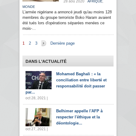
28 aoû 2020
,
AFRIQUE
MONDE
L'armée nigériane a annoncé jeudi qu'au moins 128
membres du groupe terroriste Boko Haram avaient
été tués lors d'opérations séparées menées ce
mois-...
Pages
1
2
3
Dernière page
DANS L'ACTUALITÉ
Mohamed Baghali : « la
conciliation entre liberté et
responsabilité doit passer
par...
oct 28, 2021 |
Belhimer appelle l'AFP à
respecter l'éthique et la
déontologie...
oct 27, 2021 |