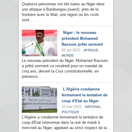
Quatorze personnes ont été tuées au Niger dans
une attaque à Banibangou (ouest), près de la
frontière avec le Mali, une région où les civils
sont...
Niger : le nouveau
président Mohamed
Bazoum prête serment
02 avr 2021
,
AFRIQUE
MONDE
Le nouveau président du Niger, Mohamed Bazoum,
a prêté serment ce vendredi pour un mandat de
cinq ans, devant la Cour constitutionnelle, en
présence...
L'Algérie condamne
fermement la tentative de
coup d'Etat au Niger
31 mar 2021
,
NATIONAL
POLITIQUE
L'Algérie a condamné fermement la tentative de
coup d'Etat intervenue dans la nuit de mardi à
mercredi au Niger, appelant au strict respect de la...