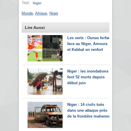
Tags:
Niger
Monde
,
Afrique
,
Niger
Lire Aussi
Les verts : Ounas forfait
face au Niger, Amoura
et Kebbal en renfort
Niger : les inondations
font 52 morts depuis
début juin
Niger : 14 civils tués
dans une attaque près
de la frontière malienne