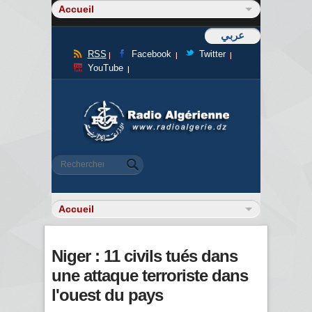
عربي
RSS
Facebook
Twitter
YouTube
Formulaire de recherche
Rechercher
Niger : 11 civils tués dans
une attaque terroriste dans
l'ouest du pays