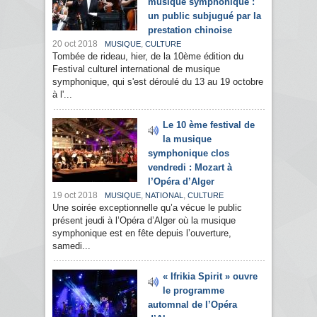
musique symphonique :
un public subjugué par la
prestation chinoise
20 oct 2018
,
MUSIQUE
CULTURE
Tombée de rideau, hier, de la 10ème édition du
Festival culturel international de musique
symphonique, qui s'est déroulé du 13 au 19 octobre
à l'...
Le 10 ème festival de
la musique
symphonique clos
vendredi : Mozart à
l’Opéra d’Alger
19 oct 2018
,
,
MUSIQUE
NATIONAL
CULTURE
Une soirée exceptionnelle qu’a vécue le public
présent jeudi à l’Opéra d’Alger où la musique
symphonique est en fête depuis l’ouverture,
samedi...
« Ifrikia Spirit » ouvre
le programme
automnal de l’Opéra