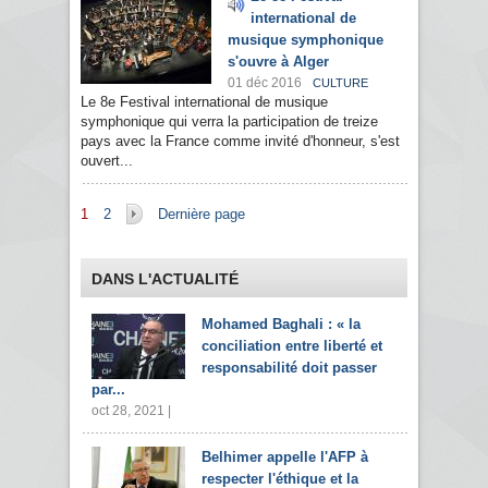
international de
musique symphonique
s'ouvre à Alger
01 déc 2016
CULTURE
Le 8e Festival international de musique
symphonique qui verra la participation de treize
pays avec la France comme invité d'honneur, s'est
ouvert...
Pages
1
2
Dernière page
DANS L'ACTUALITÉ
Mohamed Baghali : « la
conciliation entre liberté et
responsabilité doit passer
par...
oct 28, 2021 |
Belhimer appelle l'AFP à
respecter l'éthique et la