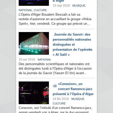
d’Alger
15 sep 2018
,
MUSIQUE
,
NATIONAL
CULTURE
L'Opéra d'Alger Boualem Bessaih a fait sa
rentrée d’automne en accueillant le groupe «Ifrikia
Spirit», hier, vendredi. Ce groupe qui prévoit un...
Journée du Savoir: des
personnalités nationales
distinguées et
présentation de l'opérette
« Al Salil »
16 avr 2018
NATIONAL
Des personnalités scientifiques et nationales ont
été distinguées lundi à l'Opéra d'Alger à l'occasion
de la journée du Savoir (Yaoum El Ilm) avant...
«Conexion», un
concert flamenco-jazz
présenté à l’Opéra d’Alger
24 fév 2018
,
MUSIQUE
CULTURE
Conexion, est l’intitulé d’un concert flamenco-jazz,
animé vendredi soir à Alger, par le duo espagnol