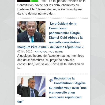
La loi portant révision de la
Constitution, votée par les deux chambres du
Parlement le 7 février dernier, a été promulguée
dans le dernier numéro du...
Le président de la
Commission
parlementaire élargie,
Djamel Ould Abbes : la
nouvelle constitution
inaugure l’ère d’une « deuxième république »
07 fév 2016
,
NATIONAL
POLITIQUE
A quelques heures de l’adoption par les membres
des deux chambres, du projet de nouvelle
constitution, l’émission L’Invité de la rédaction de
la...
Révision de la
Constitution: l'Algérie
au rendez-vous avec "une
ère nouvelle et un
renouveau républicain
fort"