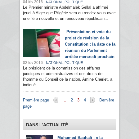
04 fév 2016
,
NATIONAL
POLITIQUE
Le Premier ministre Abdelmalek Sellal a affirmé
jeudi à Alger que l'Algérie sera au rendez-vous avec
une "ère nouvelle et un renouveau républicain...
Présentation et vote du
projet de révision de la
Constitution : la date de la
réunion du Parlement
arrêtée mercredi prochain
02 fév 2016
,
NATIONAL
POLITIQUE
Le président de la commission des affaires
juridiques et administratives et des droits de
l'homme du Conseil de la nation, Amine Cheriet, a
indiqué...
Pages
Première page
…
2
3
4
Dernière
page
DANS L'ACTUALITÉ
Mohamed Baghali : « la