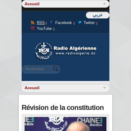
عربي
RSS
Facebook
Twitter
YouTube
Formulaire de recherche
Rechercher
Révision de la constitution