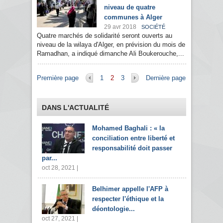
niveau de quatre
communes à Alger
29 avr 2018
SOCIÉTÉ
Quatre marchés de solidarité seront ouverts au
niveau de la wilaya d'Alger, en prévision du mois de
Ramadhan, a indiqué dimanche Ali Boukerouche,...
Pages
Première page
1
2
3
Dernière page
DANS L'ACTUALITÉ
Mohamed Baghali : « la
conciliation entre liberté et
responsabilité doit passer
par...
oct 28, 2021 |
Belhimer appelle l'AFP à
respecter l'éthique et la
déontologie...
oct 27, 2021 |