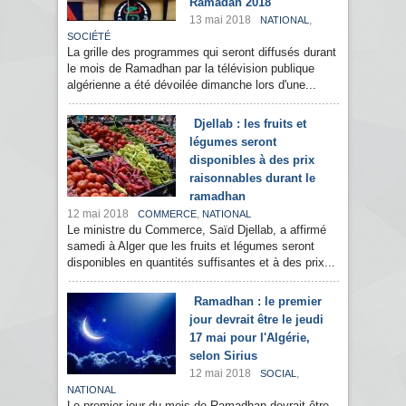
Ramadan 2018
13 mai 2018
,
NATIONAL
SOCIÉTÉ
La grille des programmes qui seront diffusés durant
le mois de Ramadhan par la télévision publique
algérienne a été dévoilée dimanche lors d'une...
Djellab : les fruits et
légumes seront
disponibles à des prix
raisonnables durant le
ramadhan
12 mai 2018
,
COMMERCE
NATIONAL
Le ministre du Commerce, Saïd Djellab, a affirmé
samedi à Alger que les fruits et légumes seront
disponibles en quantités suffisantes et à des prix...
Ramadhan : le premier
jour devrait être le jeudi
17 mai pour l'Algérie,
selon Sirius
12 mai 2018
,
SOCIAL
NATIONAL
Le premier jour du mois de Ramadhan devrait être