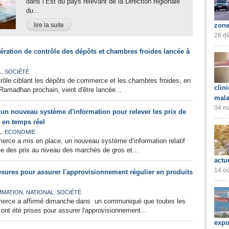
dans l’Est du pays relevant de la Direction régionale
du...
lire la suite
zone
26 dé
ration de contrôle des dépôts et chambres froides lancée à
,
L
SOCIÉTÉ
rôle ciblant les dépôts de commerce et les chambres froides, en
clin
Ramadhan prochain, vient d'être lancée...
mala
04 ma
n nouveau système d'information pour relever les prix de
s en temps réel
,
L
ECONOMIE
erce a mis en place, un nouveau système d’information relatif
ce des prix au niveau des marchés de gros et...
actu
14 oc
ures pour assurer l'approvisionnement régulier en produits
,
,
MATION
NATIONAL
SOCIÉTÉ
merce a affirmé dimanche dans un communiqué que toutes les
nt été prises pour assurer l'approvisionnement...
expo