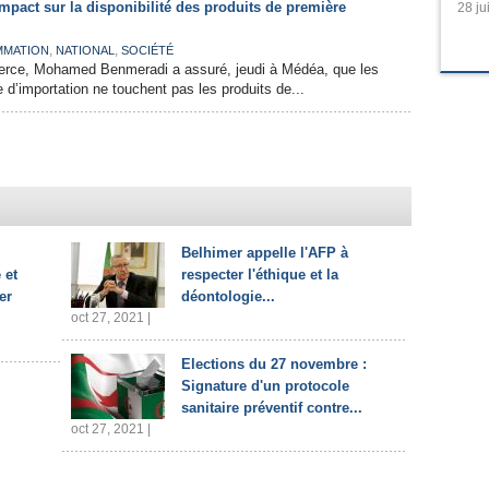
pact sur la disponibilité des produits de première
28 ju
,
,
MATION
NATIONAL
SOCIÉTÉ
erce, Mohamed Benmeradi a assuré, jeudi à Médéa, que les
e d’importation ne touchent pas les produits de...
Belhimer appelle l'AFP à
 et
respecter l'éthique et la
er
déontologie...
oct 27, 2021 |
Elections du 27 novembre :
Signature d'un protocole
sanitaire préventif contre...
oct 27, 2021 |