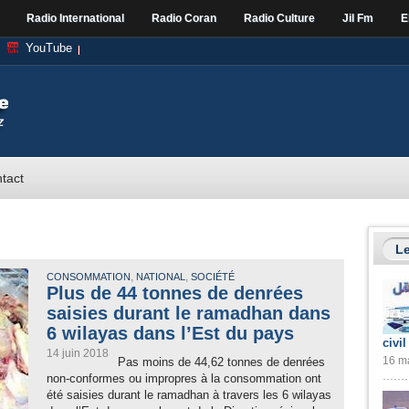
Radio International
Radio Coran
Radio Culture
Jil Fm
E
YouTube
tact
Le
,
,
CONSOMMATION
NATIONAL
SOCIÉTÉ
Plus de 44 tonnes de denrées
saisies durant le ramadhan dans
6 wilayas dans l’Est du pays
civil
14 juin 2018
16 ma
Pas moins de 44,62 tonnes de denrées
non-conformes ou impropres à la consommation ont
été saisies durant le ramadhan à travers les 6 wilayas