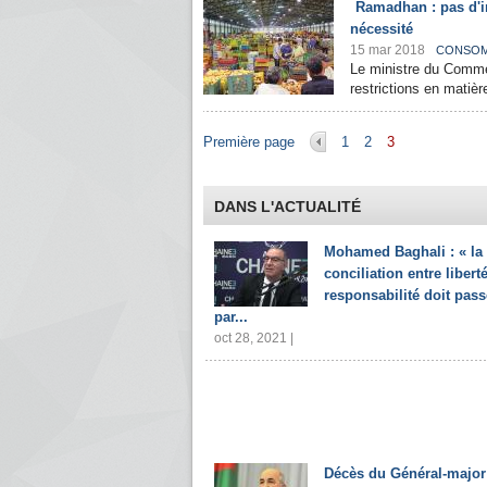
Ramadhan : pas d'im
nécessité
15 mar 2018
CONSOM
Le ministre du Comm
restrictions en matièr
Pages
Première page
1
2
3
DANS L'ACTUALITÉ
Mohamed Baghali : « la
conciliation entre liberté
responsabilité doit pass
par...
oct 28, 2021 |
Décès du Général-major