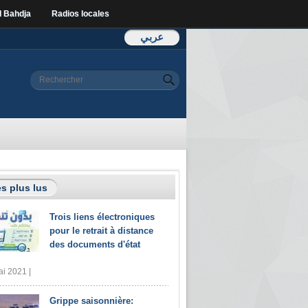
l Bahdja
Radios locales
عربي
Formulaire de
Rechercher
recherche
s plus lus
Trois liens électroniques
pour le retrait à distance
des documents d'état
i 2021 |
Grippe saisonnière: