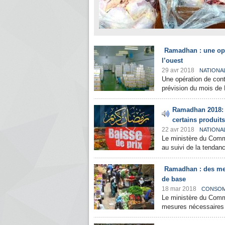
Ramadhan : une opé
l’ouest
29 avr 2018
NATIONA
Une opération de cont
prévision du mois de 
Ramadhan 2018: u
certains produit
22 avr 2018
NATIONA
Le ministère du Comm
au suivi de la tendan
Ramadhan : des mes
de base
18 mar 2018
CONSOM
Le ministère du Com
mesures nécessaires o