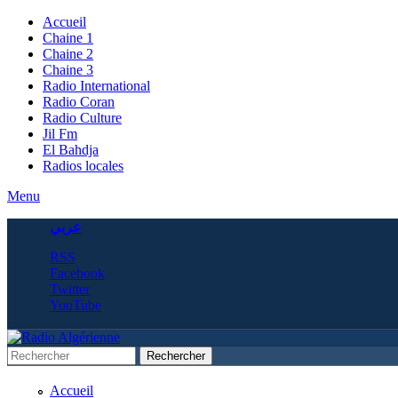
Accueil
Chaine 1
Chaine 2
Chaine 3
Radio International
Radio Coran
Radio Culture
Jil Fm
El Bahdja
Radios locales
Menu
عربي
RSS
Facebook
Twitter
YouTube
Rechercher
Formulaire de recherche
Accueil