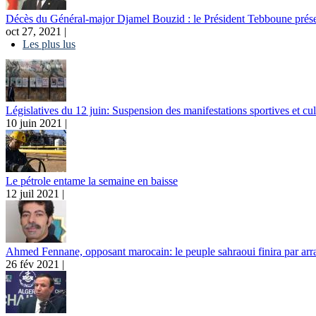
Décès du Général-major Djamel Bouzid : le Président Tebboune présen
oct 27, 2021 |
Les plus lus
Législatives du 12 juin: Suspension des manifestations sportives et cul
10 juin 2021 |
Le pétrole entame la semaine en baisse
12 juil 2021 |
Ahmed Fennane, opposant marocain: le peuple sahraoui finira par arra
26 fév 2021 |