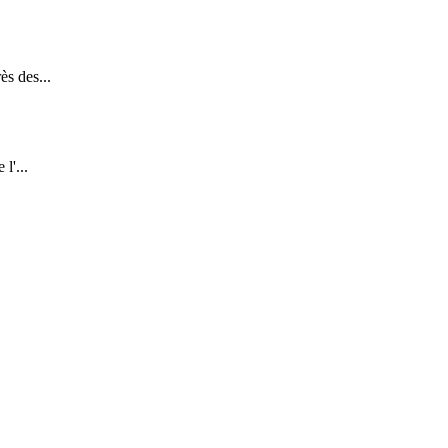
ès des...
l'...