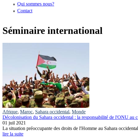
Qui sommes nous?
Contact
Séminaire international
Afrique
,
Maroc
,
Sahara occidental
,
Monde
Décolonisation du Sahara occidental : la responsabilité de l'ONU au ce
01 juil 2021
La situation préoccupante des droits de l'Homme au Sahara occidental 
lire la suite