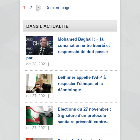
Pages
1
2
Dernière page
DANS L'ACTUALITÉ
Mohamed Baghali : « la
conciliation entre liberté et
responsabilité doit passer
par...
oct 28, 2021 |
Belhimer appelle l'AFP à
respecter l'éthique et la
déontologie...
oct 27, 2021 |
Elections du 27 novembre :
Signature d'un protocole
sanitaire préventif contre...
oct 27, 2021 |