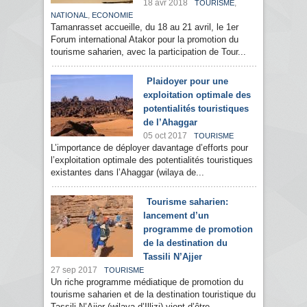
18 avr 2018
,
TOURISME
,
NATIONAL
ECONOMIE
Tamanrasset accueille, du 18 au 21 avril, le 1er
Forum international Atakor pour la promotion du
tourisme saharien, avec la participation de Tour...
Plaidoyer pour une
exploitation optimale des
potentialités touristiques
de l’Ahaggar
05 oct 2017
TOURISME
L’importance de déployer davantage d’efforts pour
l’exploitation optimale des potentialités touristiques
existantes dans l’Ahaggar (wilaya de...
Tourisme saharien:
lancement d’un
programme de promotion
de la destination du
Tassili N’Ajjer
27 sep 2017
TOURISME
Un riche programme médiatique de promotion du
tourisme saharien et de la destination touristique du
Tassili N’Ajjer (wilaya d’Illizi) vient d’être...