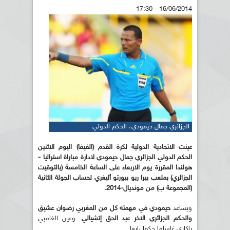
16/06/2014 - 17:30
الجزائري جمال حيمودي، الحكم الدولي
عينت الاتحادية الدولية لكرة القدم (الفيفا) اليوم الاثنين
الحكم الدولي الجزائري جمال حيمودي لادارة مباراة استراليا -
هولندا المقررة يوم الاربعاء على الساعة الخامسة (بالتوقيت
الجزائري) بملعب بيرا ريو ببورتو أليغري لحساب الجولة الثانية
(المجموعة ب) من مونديال-2014.
ويساعد
حيمودي في مهمته كل من المغربي رضوان عشيق
والحكم الجزائري الاخر عبد الحق إتشيالي
. وعين الغامبي
باكاري غاساما حكما رابعا.