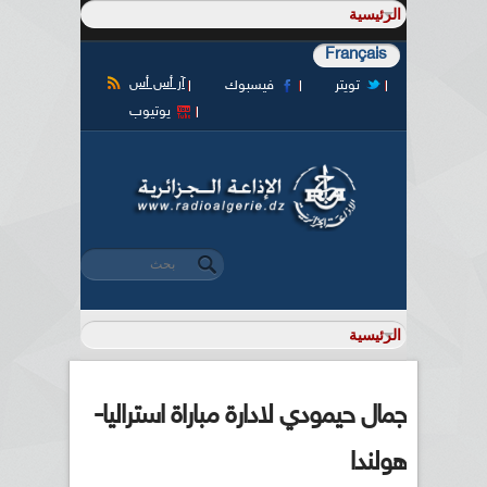
Français
آر أس أس
تويتر
فيسبوك
يوتيوب
‏بحث ‏
استمارة البحث
جمال حيمودي لادارة مباراة استراليا-
هولندا