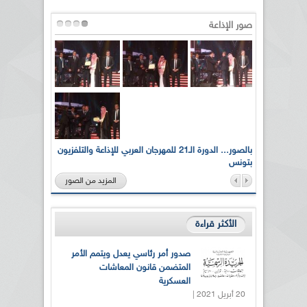
صور الإذاعة
لى أرواح
بالصور... الدورة الـ21 للمهرجان العربي للإذاعة والتلفزيون
بتونس
المزيد من الصور
الأكثر قراءة
صدور أمر رئاسي يعدل ويتمم الأمر
المتضمن قانون المعاشات
العسكرية
20 أبريل 2021 |