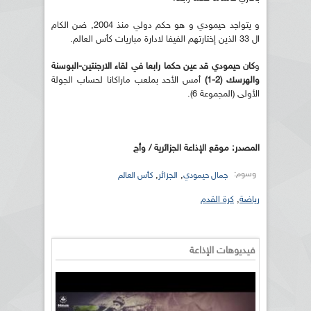
و يتواجد حيمودي و هو حكم دولي منذ 2004, ضن الكام
ال 33 الذين إختارتهم الفيفا لادارة مباريات كأس العالم.
و
كان حيمودي قد عين حكما رابعا في لقاء الارجنتين-البوسنة
والهرسك (2-1)
أمس الأحد بملعب ماراكانا لحساب الجولة
الأولى (المجموعة 6).
المصدر: موقع الإذاعة الجزائرية / وأج
وسوم:
,
,
جمال حيمودي
الجزائر
كأس العالم
رياضة
,
كرة القدم
فيديوهات الإذاعة