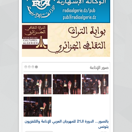
صور الإذاعة
لى أرواح
بالصور... الدورة الـ21 للمهرجان العربي للإذاعة والتلفزيون
بتونس