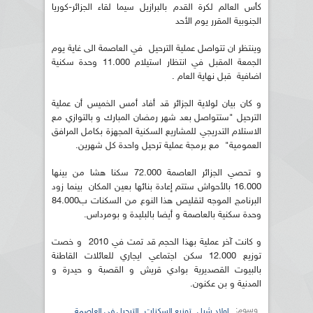
كأس العالم لكرة القدم بالبرازيل سيما لقاء الجزائر-كوريا
الجنوبية المقرر يوم الأحد
وينتظر ان تتواصل عملية الترحيل في العاصمة الى غاية يوم
الجمعة المقبل في انتظار استيلام 11.000 وحدة سكنية
اضافية قبل نهاية العام .
و كان بيان لولاية الجزائر قد أفاد أمس الخميس أن عملية
الترحيل "ستتواصل بعد شهر رمضان المبارك و بالتوازي مع
الاستلام التدريجي للمشاريع السكنية المجهزة بكامل المرافق
العمومية" مع برمجة عملية ترحيل واحدة كل شهرين.
و تحصي الجزائر العاصمة 72.000 سكنا هشا من بينها
16.000 بالأحواش ستتم إعادة بنائها بعين المكان بينما زود
البرنامج الموجه لتقليص هذا النوع من السكنات ب84.000
وحدة سكنية بالعاصمة و أيضا بالبليدة و بومرداس.
و كانت آخر عملية بهذا الحجم قد تمت في 2010 و خصت
توزيع 12.000 سكن اجتماعي ايجاري للعائلات القاطنة
بالبيوت القصديرية بوادي قريش و القصبة و حيدرة و
المدنية و بن عكنون.
وسوم:
,
,
اولاد شبل
توزيع السكنات
الترحيل في العاصمة