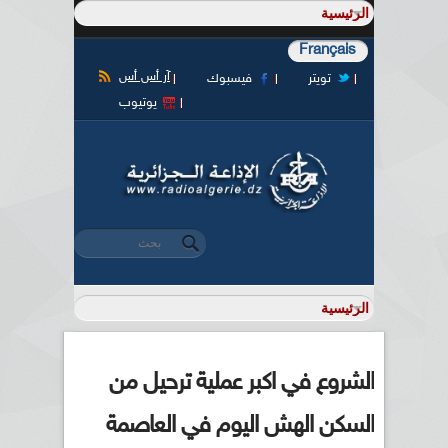
Français
آر أس أس
تويتر
فيسبوك
يوتيوب
‏بحث ‏
استمارة البحث
الشروع في اكبر عملية ترحيل من
السكن الهش اليوم في العاصمة