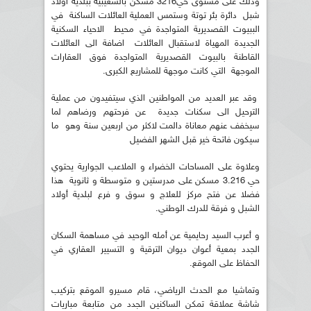
وذلك على مستوى حي3216 مسكن بالشعيبية ببلدية اولاد
شبل دائرة بئر توتة وستمس العملية العائلات الساكنة في
الببيوت القصديرية المتواجدة في محيط الاحياء السكنية
الجديدة المهياة لاستقبال العائلات اضافة الى العائلات
القاطنة بالبيوت القصديرية المتواجدة فوق العقارات
الموجهة التي كانت موجهة للمشاريع الكبرى.
وقد عبر العديد من المواطنين الذي سيتفيدون من عملية
الترحيل الى سكنات جديدة عن فرحتهم ورضاهم لما
سيخفف عنهم معاناة دالمت لاكثر من اربعين سنة وهو ما
سيكون فاتحة خير قبل الشهر الفضيل
وعلاوة على المساحات الخضراء و الملاعب الجوارية يحتوي
حي 3.216 مسكن على مدرستين و متوسطة و ثانوية هذا
فضلا عن فتح مركز للعلاج و سوق و فرع لبلدية أولاد
الشبل و فرقة للدرك الوطني.
و أعرب السيد رحايمية عن أمله الوحيد في مساهمة السكان
الجدد بمعية أعوان ديوان الترقية و التسيير العقاري في
الحفاظ على الموقع.
وتماشيا مع الحدث الرياضي، قام مسيرو الموقع بتركيب
شاشة عملاقة تمكن الساكنين الجدد من متابعة مباريات