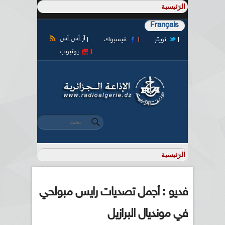
Français
آر أس أس
تويتر
فيسبوك
يوتيوب
‏بحث ‏
استمارة البحث
فديو : أجمل تصديات رايس مبولحي
في مونديال البرازيل