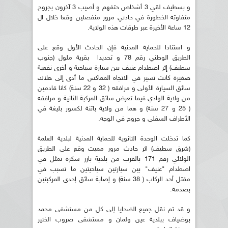
و بسطيف لقي 3 أشخاص حتفهم و أصيب 3 آخرون بجروح
متفاوتة الخطورة في حادثي مرور منفصلين وقعا خلال ال
12 ساعة الأخيرة عبر طرقات هذه الولاية.
و استنادا للحماية المدنية فإن الحادث الأول وقع على
الطريق الوطني رقم 78 و تحديدا بقرية ملول (جنوب
سطيف) إثر اصطدام عنيف بين سيارة سياحية و أخرى نفعية
صغيرة كانت تسير في الاتجاه المعاكس ما أدى إلى هلاك
سائق السيارة الأولى و مرافقه ( 32 و 22 سنة) كانا قادمين
من ولاية الوادي فيما تعرض سائق المركبة الثانية و مرافقه
( 25 و 27 سنة) و هما من ولاية باتنة لكسور بليغة في
الأطراف السفلى و جروح في الوجه.
كما تدخلت الوحدة الثانوية للحماية المدنية لبلدية العلمة
(شرق سطيف) اثر حادث مرور مميت وقع على الطريق
الولائي رقم 171 بالقرب من بلدية بازر سكرة تمثل في
اصطدام "عنيف" بين سيارتين سياحيتين ما تسبب في
مقتل أحد الركاب ( 38 سنة) و إصابة سائق إحدى المركبتين
بصدمة.
و قد تم نقل جميع الضحايا إلى كل من مستشفى محمد
بوضياف ببلدية عين ولمان و مستشفى صروب الخثير