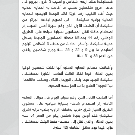
فبسكيكدة هلك أربعة أشخاص و أصيب 3 آخرون بجروح في
حادثي مرور منفصلين حسب ما أفادت به الحماية المدنية
حيث أفاد النقيب رضا كريتا قائد الوحدة الرئيسية للحماية
المدنية بولاية سكيكدة قي تصريح لإذاعة الجزائر من
سكيكدة أن الحادث الأول الذي وقع سهرة أمس السبت إثر
اصطدام حافلة لنقل المسافرين بسيارة سياحة على الطريق
الوطني رقم 44 بمحاذاة محطة المسافرين الجديدة بمدخل
مدينة سكيكدة .وأسفر الحادث عن هلاك 3 أشخاص تتراوح
أعمارهم ما بين 9 و 22 و 25 سنة وجرح شخصين يبلغان
من العمر 35 و 51 سنة.
وأضافت مصالح الحماية المدنية أنها نقلت شخصين توفيا
بعين المكان فيما لفظ الثالث أنفاسه الأخيرة بمستشفى
سكيكدة الجديد فيما يتلقى الجريحان اللذان وصفت حالتاهما
ب"الحرجة" العلاج بذات المؤسسة الصحية.
أما الحادث الثاني الذي وقع صباح اليوم في حوالي الساعة
الثامنة إثر اصطدام شاحنة بسيارة سياحية على مستوى
الطريق السيار شرق -غرب بمنطقة الزاوية ببلدية عزابة (شرق
سكيكدة) فقد أودى بحياة شخص يبلغ من العمر 51 سنة
بعين المكان والذي نقل إلى مصلحة حفظ الجثث بمستشفى
عزابة فيما جرح سائق الشاحنة (42 سنة).