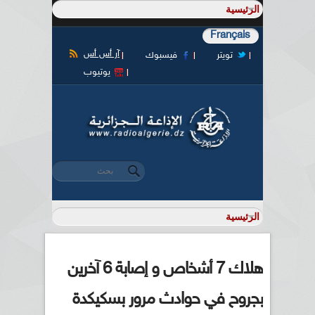
Français
آر أس أس
تويتر
فيسبوك
يوتيوب
‏بحث ‏
استمارة البحث
هلاك 7 أشخاص و إصابة 6 آخرين
بجروح في حوادث مرور بسكيكدة