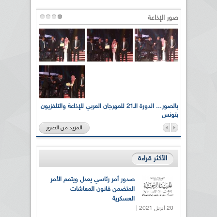
صور الإذاعة
لى أرواح
بالصور... الدورة الـ21 للمهرجان العربي للإذاعة والتلفزيون
بتونس
المزيد من الصور
الأكثر قراءة
صدور أمر رئاسي يعدل ويتمم الأمر
المتضمن قانون المعاشات
العسكرية
20 أبريل 2021 |