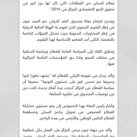
قطاع السكن من القطاعات التي كان لها دور كبير في
تحقيق النمو الاقتصادي للجزائر في 2014".
ويندرج اجتماع بعثة صندوق النقد الدولي مع السيد تبون
في إطار التقييم السنوي الذي تقوم به الهيئة المالية الدولية
في إطار المشاورات السنوية حيث تشكل التنبؤات الخاصة
بالاقتصاد الكلي أحد العناصر الأساسية لهذا التقييم.
وتطرق اللقاء إلى السياسة العامة للقطاع وبرامجه السكنية
في مختلف الصيغ وكذا دور المؤسسات الخاصة الجزائرية
فيها.
وأكد زيدان في تقييمه الأولي للقطاع انه "يشهد تطورا كبيرا
وسريعا مع تحسن كبير على مستوى النوعية" مضيفا أن
سياسة القطاع في الجزائر أدرجت عدة أفكار جديدة كانت من
بين توصيات الصندوق في تقاريره السابقة.
وأشار رئيس البعثة بهذا الخصوص إلى رفع مستوى مشاركة
القطاع المصرفي في تمويل برامج السكن ومساهمة
القطاع الخاص الوطني والأجنبي في هذه البرامج.
وأكد من جهته تبون حرص الجزائر على العمل بكل شفافية
مع المؤسسات الدولية مثل صندوق النقد الدولي. وصرح