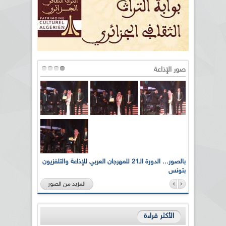
صور الإذاعة
لى أرواح
بالصور... الدورة الـ21 للمهرجان العربي للإذاعة والتلفزيون
بتونس
المزيد من الصور
الأكثر قراءة