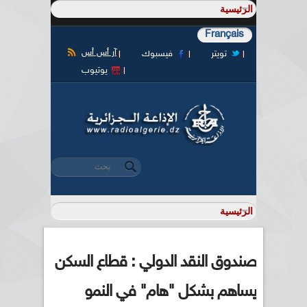
Français
آر أس أس
تويتر
فيسبوك
يوتيوب
‏بحث ‏
استمارة البحث
صندوق النقد الدولي : قطاع السكن
يساهم بشكل "هام" في النمو