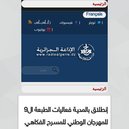
Français
آر أس أس
تويتر
فيسبوك
يوتيوب
‏بحث ‏
استمارة البحث
إنطلاق بالمديـة فعاليات الطبعة ال9
للمهرجان الوطني للمسـرح الفكاهـي