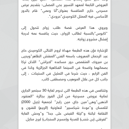
العروض التابعة لمعهد التسيير بحي المصلى- بتقديم عرض
مسرحي خارج المنافسة بعنوان"أنا وعمي" قام بالدور
الأساسي فيه الممثل الكوميدي"حرودي".
ويروي هذا العرض قصة طلب زواج تتحول إلى
"كابوس"بالنسبة لطالب الزواج، حيث ينافسه عمه لدرجة
إفشال مشروع زواجه.
للإشارة فإن هذه الطبعة مهداة لروح الثنائي الكوميدي حاج
عبد الرحمان المعروف باسمه الفني"المفتش الطاهر"ويحيى
بن مبروك المتقمص دور مساعده "لابرانتي" اللذان تركا
بصماتهما واضحة في السينما الفكاهية الجزائرية وكذا في
الفن الرابع ، حيث شرعا في التمثيل في الستينات ، إلى
جانب كل من علال الموهيب ومصطفى كاتب.
وتتنافس في هذه الطبعة التي تدوم لغاية 30 سبتمبر الجاري
ثمانية عروض مسرحية من أجل الفوز بجائزة "العنقود
الذهبي"وهي"مين جاي مين رايح" لجمعية (جيل 2000)
لتلمسان و"عودة شيكسبير" لتعاونية (الربيع) للفنون و
الثقافة لباتنة و"ليلة القبض على جحا" و"وحش الغابة
"لفرقتي (بن شنب) للمدية و(مسرح السنجاب) لبرج منايل.