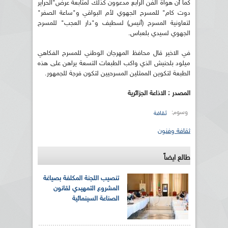
كما أن هواة الفن الرابع مدعوون كذلك لمتابعة عرض"الحراير
دوت كام" للمسرح الجهوي لأم البواقي و"ساعة الصفر"
لتعاونية المسرح (أنيس) لسطيف و"دار العجب" للمسرح
الجهوي لسيدي بلعباس.
في الاخير قال محافظ المهرجان الوطني للمسرح الفكاهي
ميلود بلحنيش الذي واكب الطبعات التسعة يراهن على هذه
الطبعة لتكوين الممثلين المسرحيين لتكون فرجة للجمهور.
المصدر : الاذاعة الجزائرية
وسوم:
ثقافة
ثقافة وفنون
طالع ايضاً
تنصيب اللجنة المكلفة بصياغة
المشروع التمهيدي لقانون
الصناعة السينمائية