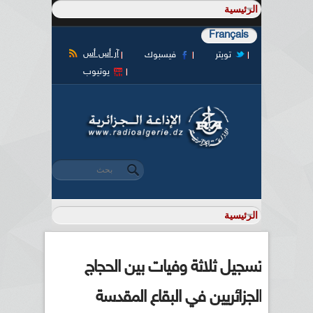
Français
آر أس أس
تويتر
فيسبوك
يوتيوب
‏بحث ‏
استمارة البحث
تسجيل ثلاثة وفيات بين الحجاج
الجزائريين في البقاع المقدسة