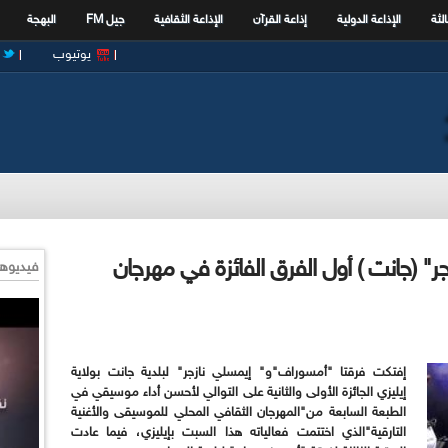
الثة
الإذاعة الدولية
إذاعة القرآن
الإذاعة الثقافية
جيل FM
البهجة
يوتيوب
" (جانت ) أول الفرق الفائزة في مهرجان
فيديوها
إفتكت فرقتا "أمسوراف"و" إيمسلي نازجر" لبلدية جانت بولاية
إيليزي الجائزة الأولى والثانية على التوالي لأحسن أداء موسيقي في
الطبعة السابعة من"المهرجان الثقافي المحلي للموسيقى والأغنية
التارقية"الذي اختتمت فعالياته هذا السبت بإيليزي، فيما عادت