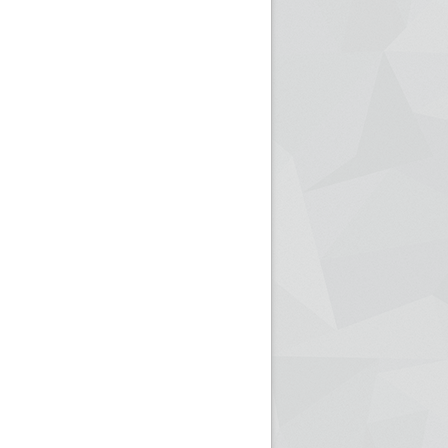
ريم الإذاعة الجزائرية للرياضيين البارالمبيين المتوجين
بالصور... اللقاء الوطني لمديري الإذ
اليات في طوكيو
حول مرافقة وتغطية الإنتخابات المحلية لـ27 نوفمب