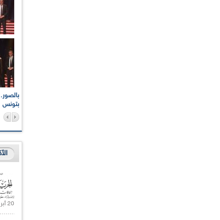
اعات الوطنية والجهوية
الإذاعة الجزائرية تقف دقيقة صمت ترحما على أرواح شهداء
ر 2021
17 أكتوبر 1961
بتونس
الأ
20 أبريل 2021 |