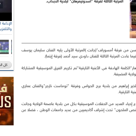
المرتبة الثالثة لفرقة "أسدونيمرهان" لبلدية الدبداب.
والتلفزي
سن من فرقة أمسوراف"(جانت )المرتبة الأولى يليه الفنان سليمان يوسف
ما عادت المرتبة الثالثة للفنان داودي سيد أحمد (فرقة إيتما).
كل ال
"الكلمة الهادفة في الأغنية التارقية"تم تكريم الفرق الموسيقية المشاركة
لاية المضيفة.
خير إبراهيم من بلدية برج الحواس وفرقة "توماست نازجر"والفنان عماري
ة التارقية.
 إحياء العديد من الحفلات الموسيقية بكل من بلدية عاصمة الولاية وجانت
نص الملحون" تحت إشراف أكاديميين من عديد جامعات الوطن ، فضلا عن