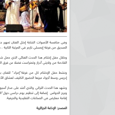
وفي منافسة الأصوات الشابة إحتل الفنان تمهير ح
الصديق من فرقة إيمسلي نازجر في المرتبة الثانية ، في
وخلال حفل إختتام هذا الحدث الغنائي الذي حمل شعار
القادمة من ولايتي أدرار وتمنراست فضلا عن فرق الو
ونشط حفل الإختتام كل من فرقة"إمزاد" للفنان بل
إدريس وسط أجواء ميزها الحضور الكثيف لعشاق الأغني
وشهد هذا الحدث التراثي والذي أمتد على مدار أسبوع
وبرج الحواس إضافة إلى تنظيم يوم دراسي حول"ال
إقامة معارض في الصناعات التقليدية والحرفية.
المصدر: الإذاعة الجزائرية