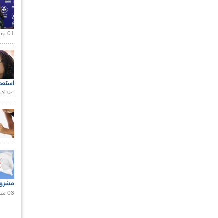
01 يونيو 2021 |
استعم
04 أكتوبر 2020 |
مشروع
03 سبتمبر 2020 |