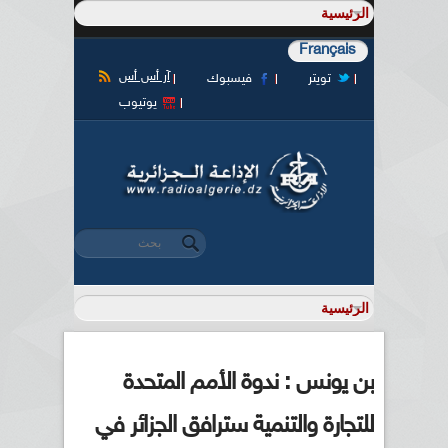
Français
آر أس أس
تويتر
فيسبوك
يوتيوب
‏بحث ‏
استمارة البحث
بن يونس : ندوة الأمم المتحدة
للتجارة والتنمية سترافق الجزائر في