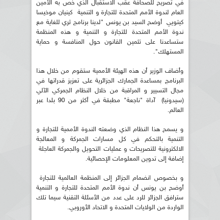
في تصريح للصحافة عقب الاستقبال الذي خص به الأمين
العام لندوة الأمم المتحدة للتجارة و التنمية كينيان موخيسا
كيتويي أوضح السيد بن يونس "لدينا برنامج ثري للغاية مع
ندوة الأمم المتحدة للتجارة و التنمية و هذه المنظمة
ستساعدنا على تثمين القانون حول المنافسة و حماية
المستهلك".
وأضاف الوزير أن هذه الهيئة الأممية ستقوم من خلال هذا
البرنامج بمساعدة الجمارك الجزائرية على تعزيز قدراتها في
مجال التسيير و المراقبة من خلال النظام الجمركي الآلي
(سيدونيا) آداة "ناجعة" مطبقة في أكثر من 90 بلدا عبر
العالم.
و يسمح هذا النظام الذي وضعته الندوة الأممية للتجارة و
التنمية بالتحكم في كل مسارات الجمركة و المعالجة
الالكترونية للتصريحات و عمليات التحويل والجمركة العاجلة
إضافة إلى تدوين المعلومات الإحصائية.
و بخصوص انضمام الجزائر إلى المنظمة العالمية للتجارة
أوضح بن يونس أن ندوة الأمم المتحدة للتجارة و التنمية
سترافق الجزائر للرد على عدد من الأسئلة التقنية سيما تلك
الواردة من الولايات المتحدة و الاتحاد الأوروبي.