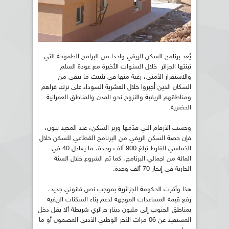
يُعد برنامج السكن الريفي واحدا من البرامج الطموحة التي
تبنتها الجزائر خلال السنوات الأخيرة مع عودة السلم
والاستقرار الأمني، رغبة منها في تثبيت ما تبقى من
السكان الذين أُجبروا خلال العشرية السوداء على ترك قراهم
ومناطقهم الريفية والنزوح نحو المدن والمناطق العمرانية
الحضرية.
وحسب الأرقام التي قدّمها وزير السكن، عبد المجيد تبون،
فإن حصة السكن الريفي من البرنامج القطاعي للسكن خلال
الخماسي الفارط تبلغ 900 ألف وحدة، ما يعادل 40 في
المائة من اجمالي البرنامج، كما تم الشروع خلال السنة
الجارية في إنجاز 70 ألف وحدة.
هذا وأقرت الحكومة الجزائرية بموجب نص قانوني جديد،
رفع قيمة المساعدات الموجهة لدعم بناء السكنات الريفية
بمناطق الجنوب إلى مليون دينار جزائري شريطة ألا يقل دخل
المستفيد عن 06 مرات الأجر الوطني الأدنى المضمون أو ما