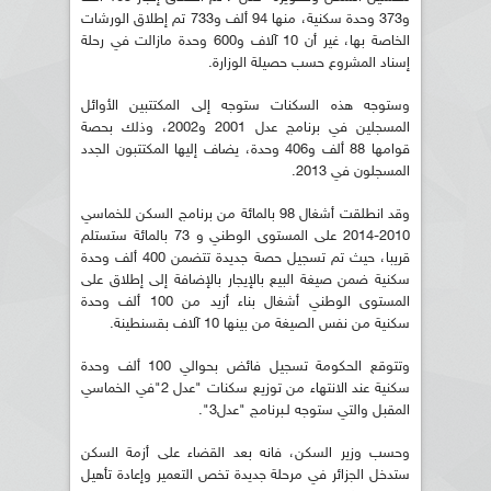
و373 وحدة سكنية، منها 94 ألف و733 تم إطلاق الورشات
الخاصة بها، غير أن 10 آلاف و600 وحدة مازالت في رحلة
إسناد المشروع حسب حصيلة الوزارة.
وستوجه هذه السكنات ستوجه إلى المكتتبين الأوائل
المسجلين في برنامج عدل 2001 و2002، وذلك بحصة
قوامها 88 ألف و406 وحدة، يضاف إليها المكتتبون الجدد
المسجلون في 2013.
وقد انطلقت أشغال 98 بالمائة من برنامج السكن للخماسي
2010-2014 على المستوى الوطني و 73 بالمائة ستستلم
قريبا، حيث تم تسجيل حصة جديدة تتضمن 400 ألف وحدة
سكنية ضمن صيغة البيع بالإيجار بالإضافة إلى إطلاق على
المستوى الوطني أشغال بناء أزيد من 100 ألف وحدة
سكنية من نفس الصيغة من بينها 10 آلاف بقسنطينة.
وتتوقع الحكومة تسجيل فائض بحوالي 100 ألف وحدة
سكنية عند الانتهاء من توزيع سكنات "عدل 2"في الخماسي
المقبل والتي ستوجه لـبرنامج "عدل3".
وحسب وزير السكن، فانه بعد القضاء على أزمة السكن
ستدخل الجزائر في مرحلة جديدة تخص التعمير وإعادة تأهيل