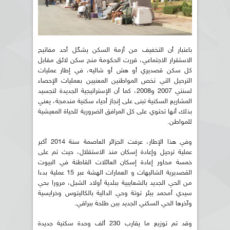
باعتبار أن التخفيف من أزمة السكن يشكّل أحد مفاتيح
الاستقرار الاجتماعي، قررت الحكومة منح سكن لائق مقابل
كل سكن قصديري أو هش أو شاليه، في إطار عمليات
الترحيل التي تخص المواطنين المعنيين بعمليات الإحصاء
لسنتي 2007 و2008، كما أن الإستراتيجية الجديدة لتجسيد
المشاريع السكنية تبنى على إنجاز أحياء سكنية مندمجة، يعني
بذلك أنها تحتوي على كل المرافق الضرورية للحياة المعيشية
للمواطن.
وفي هذا الإطار، عرفت الجزائر العاصمة سنة 2014 أكبر
عملية ترحيل وإعادة إسكان منذ الاستقلال، حيث تم على
خمسة محاور إعادة إسكان العائلات القاطنة في البيوت
القصديرية الشاليهات و العمارات الهشة عبر 15 عملية بدءا
من الحي الجديد بالشعايبية ببلدية أولاد الشبل، مرورا بحي
سيدي أمحمد ببئر توتة وحي الدالية بالكاليتوس وخرايسية
وآخرها الحي السكني الجديد ببن طلحة ببراقي.
وقد تم توزيع ما يقارب 230 ألف وحدة سكنية جديدة