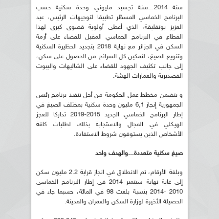
سنة 2014...سنة تجسيد مليوني وحدة سكنية حسب
البرنامج الخماسي المسطّر تطبيقا لتوجيهات الرئيس، عبد
العزيز بوتفليقة، الذي أعطى أولوية قصوى كبرى لهذا
القطاع في البرنامج الخماسي المقبل للقضاء على أزمة
السكن في الجزائر مع نهاية 2018 بتجديد الحظيرة السكنية
وتنويع الصيغ، لتمكين كل الشرائح من الحصول على سكن،
إلى جانب تكثيف الجهود للقضاء على الشاليهات والبيوت
القصديرية والعمارات الهشة.
و يتضمن مخطط عمل الحكومة من أجل تنفيذ برنامج رئيس
الجمهورية إنجاز 6,1 مليون وحدة سكنية بمختلف الصيغ في
إطار البرنامج الخماسي الجديد 2015-2019 تداركا للعجز
الهيكلي في المجال والاستجابة بذلك لطلبات كافة
الأشخاص الذين يستوفون شروط الاستفادة.
صيغ سكنية متعددة...والهدف واحد
وبلغة الأرقام، تم الانطلاق في انجاز قرابة 2.2 مليون سكن
إلى غاية نهاية سبتمبر 2014 في إطار البرنامج الخماسي
2010 -2014 بنسبة بلغت 98 في المائة، حسبما جاء في
الحصيلة الأخيرة لوزارة السكن والعمران والمدينة.