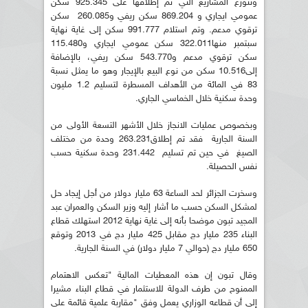
وتتوزع المشاريع التي تم إطلاقها على 925.345 سكن
عمومي ايجاري و 869.204 سكن ريفي و260.085 سكن
ترقوي مدعم. وتم استلام 991.777 سكن إلى غاية نهاية
سبتمبر منها322.011 سكن عمومي ايجاري و115.480
سكن ترقوي مدعم و543.770 سكن ريفي، بالإضافة
إلى10.516 سكن من نوع البيع بالإيجار وهو ما يمثل نسبة
83 في المائة من الأهداف المسطرة لتسليم 1.2 مليون
وحدة سكنية خلال الخماسي الجاري.
وبخصوص عمليات الانجاز خلال الأشهر التسعة الأولى من
السنة الجارية فقد تم إطلاق263.231 وحدة من مختلف
الصيغ في حين تم تسليم 231.442 وحدة سكنية حسب
نفس الحصيلة.
وسخرت الجزائر لحد الساعة 63 مليار دولار من أجل إيجاد حل
لمشكل السكن حسب ما أشار إليه وزير السكن والعمران عبد
المجيد تبون موضحا بأنه إلى غاية نهاية 2012 استهلك قطاع
البناء 235 مليار دج مقابل 425 مليار دج في 2013 وتوقع
650 مليار دج (حوالي 7 مليار دولار) في السنة الجارية.
وقال تبون إن هذه المعطيات المالية "تعكس الاهتمام
الممنوح من طرف الدولة للاستثمار في قطاع البناء مشيرا
إلى أن قطاعه الوزاري يعمل وفق "مقاربة علمية قائمة على