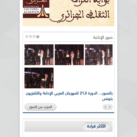
صور الإذاعة
لى أرواح
بالصور... الدورة الـ21 للمهرجان العربي للإذاعة والتلفزيون
بتونس
المزيد من الصور
الأكثر قراءة