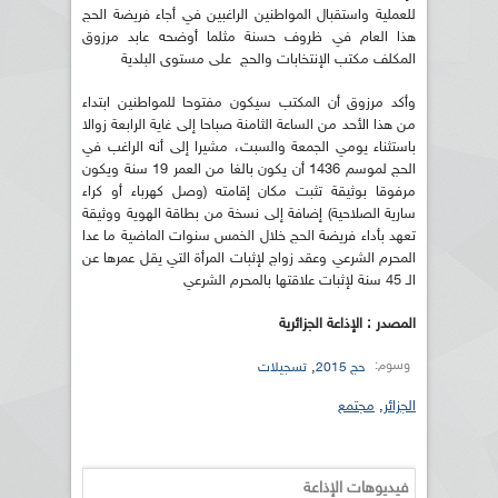
للعملية واستقبال المواطنين الراغبين في أجاء فريضة الحج
هذا العام في ظروف حسنة مثلما أوضحه عابد مرزوق
المكلف مكتب الإنتخابات والحج على مستوى البلدية
وأكد مرزوق أن المكتب سيكون مفتوحا للمواطنين ابتداء
من هذا الأحد من الساعة الثامنة صباحا إلى غاية الرابعة زوالا
باستثناء يومي الجمعة والسبت، مشيرا إلى أنه الراغب في
الحج لموسم 1436 أن يكون بالغا من العمر 19 سنة ويكون
مرفوقا بوثيقة تثبت مكان إقامته (وصل كهرباء أو كراء
سارية الصلاحية) إضافة إلى نسخة من بطاقة الهوية ووثيقة
تعهد بأداء فريضة الحج خلال الخمس سنوات الماضية ما عدا
المحرم الشرعي وعقد زواج لإثبات المرأة التي يقل عمرها عن
الـ 45 سنة لإثبات علاقتها بالمحرم الشرعي
المصدر : الإذاعة الجزائرية
وسوم:
,
حج 2015
تسجيلات
الجزائر
,
مجتمع
فيديوهات الإذاعة