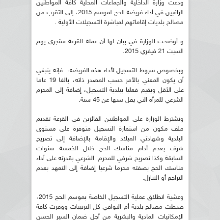
ودعت وزارة الداخلية والجماعات المحلية كافة المواطنين
الراغبين في أداء فريضة الحج لموسم 2015، إلى التقرب من
مصالح بلديات إقاماتهم لمباشرة التسجيلات الأولية .
و أوضحت الوزارة في بيان لها أن عملة القرعة ستجري يوم
السبت 21 فيفري 2015.
وبخصوص شروط التسجيل لأداء هذه الفريضة، فإنه ينبغي
أن يكون المعني بالأمر حسب المصدر ذاته، بالغا 19 عاما
على الأقل ويقيم فعليا ببلدية التسجيل، إضافة إلى المحرم
الشرعي للمرأة التي يقل سنها عن 45 سنة.
وتشترط الوزارة على المواطنين الفائزين في القرعة تقديم
ملف مكون من استمارة التسجيل متوفرة على مستوى
البلدية وشهادتي الميلاد والإقامة بالإضافة إلى تصريح
شرف بعدم أدام مناسك الحج خلال الخمسة سنوات
السابقة وكذا تصريح شرفي للمحرم الشرعي بقدرته على أداء
مناسك الحج بصفته محرما شرعيا إضافة إلى التعهد بعدم
التراجع أو التنازل.
وعشية انطلاق عملية التسجيل الخاصة بموسم الحج 2015،
ضبطت مصالح بلدية أم البواقي كل الترتيبات ووفرت كافة
الإمكانيات المادية والبشرية من أجل ضمان السير الحسن