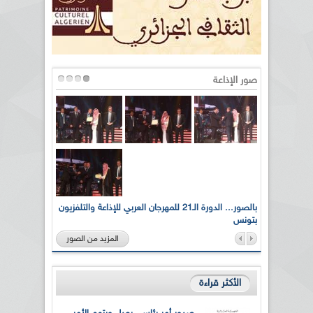
صور الإذاعة
لى أرواح
بالصور... الدورة الـ21 للمهرجان العربي للإذاعة والتلفزيون
بتونس
المزيد من الصور
الأكثر قراءة