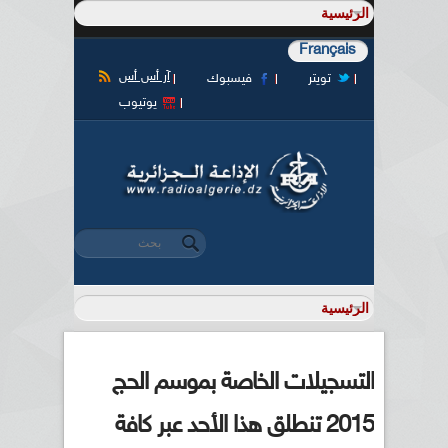
Français
آر أس أس
تويتر
فيسبوك
يوتيوب
‏بحث ‏
استمارة البحث
التسجيلات الخاصة بموسم الحج
2015 تنطلق هذا الأحد عبر كافة