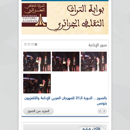
صور الإذاعة
لى أرواح
بالصور... الدورة الـ21 للمهرجان العربي للإذاعة والتلفزيون
بتونس
المزيد من الصور
الأكثر قراءة