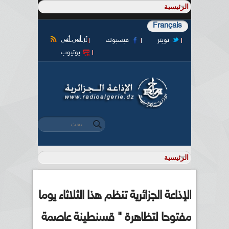
Français
آر أس أس
تويتر
فيسبوك
يوتيوب
‏بحث ‏
استمارة البحث
الإذاعة الجزائرية تنظم هذا الثلاثاء يوما
مفتوحا لتظاهرة " قسنطينة عاصمة