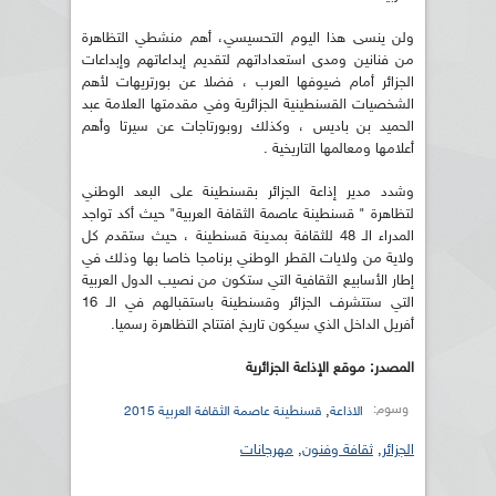
ولن ينسى هذا اليوم التحسيسي، أهم منشطي التظاهرة
من فنانين ومدى استعداداتهم لتقديم إبداعاتهم وإبداعات
الجزائر أمام ضيوفها العرب ، فضلا عن بورتريهات لأهم
الشخصيات القسنطينية الجزائرية وفي مقدمتها العلامة عبد
الحميد بن باديس ، وكذلك روبورتاجات عن سيرتا وأهم
أعلامها ومعالمها التاريخية .
وشدد مدير إذاعة الجزائر بقسنطينة على البعد الوطني
لتظاهرة " قسنطينة عاصمة الثقافة العربية" حيث أكد تواجد
المدراء الـ 48 للثقافة بمدينة قسنطينة ، حيث ستقدم كل
ولاية من ولايات القطر الوطني برنامجا خاصا بها وذلك في
إطار الأسابيع الثقافية التي ستكون من نصيب الدول العربية
التي ستتشرف الجزائر وقسنطينة باستقبالهم في الـ 16
أفريل الداخل الذي سيكون تاريخ افتتاح التظاهرة رسميا.
المصدر: موقع الإذاعة الجزائرية
وسوم:
,
الاذاعة
قسنطينة عاصمة الثقافة العربية 2015
الجزائر
,
ثقافة وفنون
,
مهرجانات