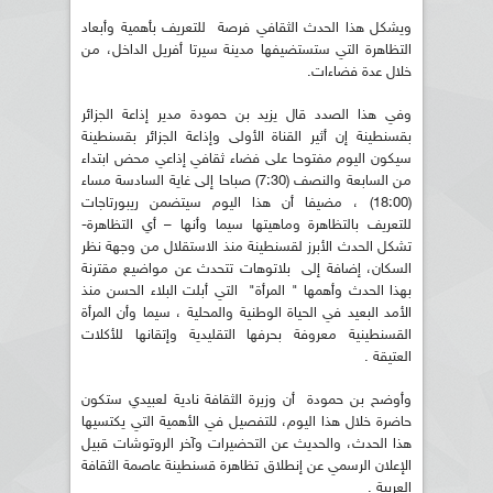
ويشكل هذا الحدث الثقافي فرصة للتعريف بأهمية وأبعاد
التظاهرة التي ستستضيفها مدينة سيرتا أفريل الداخل، من
خلال عدة فضاءات.
وفي هذا الصدد قال يزيد بن حمودة مدير إذاعة الجزائر
بقسنطينة إن أثير القناة الأولى وإذاعة الجزائر بقسنطينة
سيكون اليوم مفتوحا على فضاء ثقافي إذاعي محض ابتداء
من السابعة والنصف (7:30) صباحا إلى غاية السادسة مساء
(18:00) ، مضيفا أن هذا اليوم سيتضمن ريبورتاجات
للتعريف بالتظاهرة وماهيتها سيما وأنها – أي التظاهرة-
تشكل الحدث الأبرز لقسنطينة منذ الاستقلال من وجهة نظر
السكان، إضافة إلى بلاتوهات تتحدث عن مواضيع مقترنة
بهذا الحدث وأهمها " المرأة" التي أبلت البلاء الحسن منذ
الأمد البعيد في الحياة الوطنية والمحلية ، سيما وأن المرأة
القسنطينية معروفة بحرفها التقليدية وإتقانها للأكلات
العتيقة .
وأوضح بن حمودة أن وزيرة الثقافة نادية لعبيدي ستكون
حاضرة خلال هذا اليوم، للتفصيل في الأهمية التي يكتسيها
هذا الحدث، والحديث عن التحضيرات وآخر الروتوشات قبيل
الإعلان الرسمي عن إنطلاق تظاهرة قسنطينة عاصمة الثقافة
العربية .