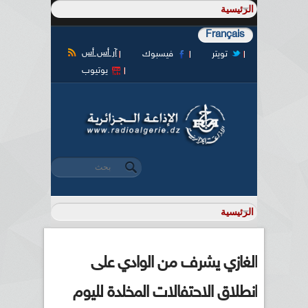
Français
آر أس أس
تويتر
فيسبوك
يوتيوب
‏بحث ‏
استمارة البحث
الغازي يشرف من الوادي على
انطلاق الاحتفالات المخلدة لليوم