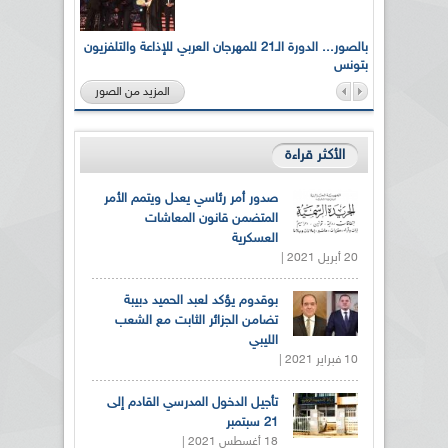
لى أرواح
بالصور... الدورة الـ21 للمهرجان العربي للإذاعة والتلفزيون
بتونس
المزيد من الصور
الأكثر قراءة
صدور أمر رئاسي يعدل ويتمم الأمر
المتضمن قانون المعاشات
العسكرية
20 أبريل 2021 |
بوقدوم يؤكد لعبد الحميد دبيبة
تضامن الجزائر الثابت مع الشعب
الليبي
10 فبراير 2021 |
تأجيل الدخول المدرسي القادم إلى
21 سبتمبر
18 أغسطس 2021 |