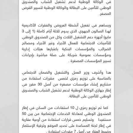
في الوكالة الوطنية لدعم تشغيل الشباب والصندوق
الوطني للتأمين على البطالة والوكالة الوطنية لتسيير القرض
المصغر.
ويساهم في تفعيل أنشطة العروض والفقرات الأكاديمية
لهذا الصالون الجهوي الذي يدوم ثلاثة أيام كاملة (1 إلى 3
مايو) أجهزة دعم التشغيل الثلاث وكل من الصندوق الوطني
للتأمينات الاجتماعية للعمال الأجراء وغير الأجراء ومصالح
الضرائب والمؤسسات البنكية باعتبارها هيئات إدارية
ومؤسسات عمومية شريكة على صلة مباشرة بإجراءات
تسيير المؤسسات المصغرة .
هذا وأشرف وزير العمل والتشغيل والضمان الاجتماعي
بالمناسبة على توزيع رمزي لخمس مقررات استفادة من
مشاريع إنشاء مؤسسات مصغرة من أصل 30 مقرر في
إطار جهازي الوكالة الوطنية لدعم تشغيل الشباب والصندوق
الوطني للتأمين على البطالة.
كما تم توزيع رمزي ل 10 استفادات من السكن في إطار
الصندوق الوطني لمعادلة الخدمات الإجتماعية من بين 50
مستفيدا وتسليم خمس قرارات استفادة من أوعية عقارية
في إطار لجنة المساعدة على تحديد الموقع وترقية الإستثمار
وضبط العقار من أصل 7 مقررات استفادة .