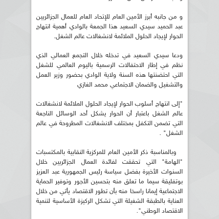
و من جانبه أبرز الأمين العام للإتحاد العام للعمال الجزائريين
عبد الحميد سيدي السعيد هذا الجمعة بالوادي أهمية انتهاج
الحوار لإيجاد الحلول الملائمة لانشغالات عالم الشغل.
ودعا سيدي السعيد في تدخله خلال التجمع العمالي الذي
نظم في إطار الاحتفالات الرسمية باليوم العالمي للشغل
التي احتضنتها هذه السنة ولاية الوادي بحضور وزير العمل
والتشغيل والضمان الاجتماعي محمد الغازي
"إلى انتهاج أسلوب الحوار لإيجاد الحلول الملائمة لانشغالات
عالم الشغل باعتبار أن الحوار يشكل أحد الوسائل الناجعة
التي تضمن التكفل بمختلف الانشغالات المطروحة في عالم
الشغل" .
وبالمناسبة ذكر الأمين العام للمركزية النقابية بالمكتسبات
"الهامة" التي تحققت لفائدة العمال الجزائريين خلال
السنوات الأخيرة بفضل سياسة رئيس الجمهورية عبد العزيز
بوتفليقة سيما ما تعلق منه بتحسين الأجور وتوفير الحماية
الاجتماعية إيمانا راسخا منه بأن تطور الاقتصاد يأتي من خلال
العناية بالطبقة الشغيلة التي تشكل الركيزة الأساسية لتنمية
الاقتصاد الوطني".