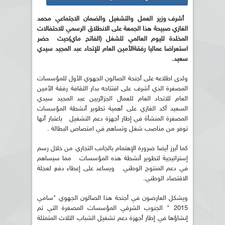
أشرف وزير العمل والتشغيل والضمان الاجتماعي محمد
الغازي صبيحة هذا الجمعة على الانطلاق الرسمي للاحتفالات
المخلدة لليوم العالمي للشغل (الفاتح ماي)حيث حضر
استعراضا عماليا رفقةالأمين العام للإتحاد عبد المجيد سيدي
سعيد.
ولدى اطلاعه على أجنحة الصالون الجهوي الأول للمؤسسات
المصغرة الذي أشرف على افتتاحه بدار الثقافة رفقة الأمين
العام للاتحاد العام للعمال الجزائريين عبد المجيد سيدي
السعيد أكد الغازي على أهمية تطوير أنشطة المؤسسات
المصغرة المنشأة في إطار أجهزة دعم التشغيل باعتبار أنها
توفر من مناصب شغل وتساهم في امتصاص البطالة .
كما أبرز أيضا ضرورة الإهتمام بالجانب التجاري من خلال رسم
إستراتيجية لتطوير أنشطة هذه المؤسسات مما سيساهم
في دعم المنتوج الوطني ويساعد على إعطاء دفع لعجلة
الاقتصاد الوطني.
ويشكل العارضون في أجنحة هذا الصالون الجهوي "سامي
2015 " الجنوب الشرقي المؤسسات المصغرة التي تم
إنشاؤها في إطار أجهزة دعم تشغيل الشباب الثلاث المتمثلة