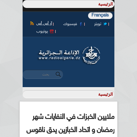
Français
آر أس أس
تويتر
فيسبوك
يوتيوب
‏بحث ‏
استمارة البحث
ملايين الخبزات في النفايات شهر
رمضان و اتحاد الخبازين يدق ناقوس