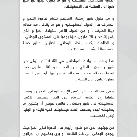
الكمية تلقى في الفضلات و هو ما اعتبره تبذيرا غبر مبرر
داعيا الى العقلنة في الاستهلاك.
و مع حلول شهر رمضان المعظم تنتشر ظاهرة التبذير و
الإسراف في المواد الاستهلاكية و هو ما يتنافى مع معالم
ديننا الحنيف ، و من المواد الأكثر استهلاكا الخبز و الذي
يقدر إنتاجه بـ 28 مليون خبزة يوميا على المستوى الوطني ،
و الظاهرة تركت الإتحاد الوطني للخبازين يطلق حملة
تحسيسية لترشيد الاستهلاك.
هذا و قدر استهلاك المواطنين في الثلاثة أيام الأولى من
شهر رمضان الحالي من الخبز بنحو 100 مليون خبزة
لتتضاعف ظاهرة تبذير هذه المادة و رميها بأزيد من النصف
مقارنة بباقي أيام السنة .
و في هذا الصدد قال رئيس الإتحاد الوطني للخبازين يوسف
قلفاط إن الكمية المرماة من الخبز مضاعفة للكمية
المستهلكة في شهر رمضان ، فالفرد عوض أن يشتري ما
يستهلكه تجده يضاعف العدد فيستهلك كمية قليلة و البقية
ترمى كفضلات.
من جهتهم أبدى مواطنون رأيهم في ظاهرة تبذير الخبز حيث
يرجعها البعض إلى قلة القناعة، و يرى بعضهم أن الجزائري