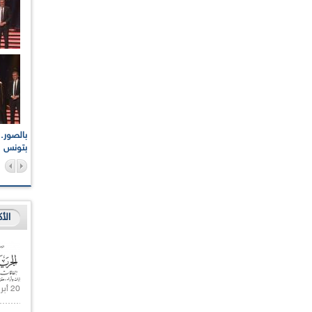
اعات الوطنية والجهوية
الإذاعة الجزائرية تقف دقيقة صمت ترحما على أرواح شهداء
ر 2021
17 أكتوبر 1961
بتونس
الأ
20 أبريل 2021 |