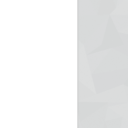
ريم الإذاعة الجزائرية للرياضيين البارالمبيين المتوجين
بالصور... اللقاء الوطني لمديري الإذ
اليات في طوكيو
حول مرافقة وتغطية الإنتخابات المحلية لـ27 نوفمب