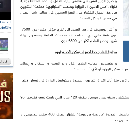
و صرح الوزير أمس على هامش زيارة العمل والتفقد لقطاعة بولاية
غليزان أمس الاثنين أن الوزارة وضعت "استراتيجية محكمة" للتكوين
في هذا المجال للقضاء على العجز المسجل في سلك شبه الطبي
في بعض الهياكل الصحية.
والتلفزي
و أشار بوضياف في هذا الصدد الى تخرج مؤخرا دفعة من 7500
عون شبه طبي في مختلف الاختصاصات الطبية وسيتخرج نهاية
شهر نوفمبر القادم أكثر من 6500 عون.
مجانية العلاج خط أحمر لا يمكن لأحد تجاوزه
كل ال
و بخصوص مجانية العلاج قال وزير الصحة و السكان و إصلاح
 لا يمكن للوزارة أو لأي أحد تجاوزه".
ئرين منذ أيام الثورة التحريرية المجيدة وستواصل الوزارة في ضمان ذلك
و قد عاين الوزير خلال زياته للولاية اشغال مشروع مستشفى مدينة عمي موسى بطاقة 120 سرير الذي بلغت نسبة تقدمها 95
كما تفقد مشروع انجاز مدرسة التكوين شبه الطبي بالمدينة الجديدة "بن عدة بن عودة" بغليزان بطاقة 400 مقعد بيداغوجي و