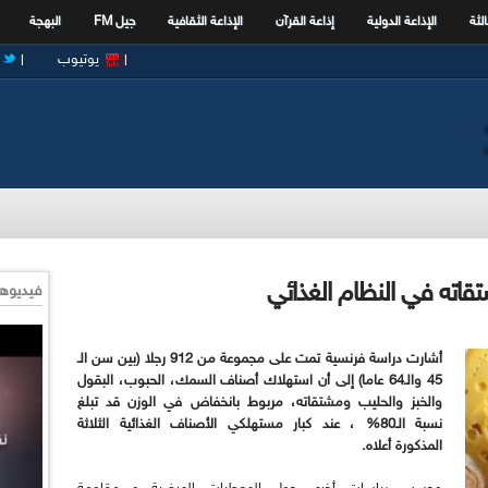
الثة
الإذاعة الدولية
إذاعة القرآن
الإذاعة الثقافية
جيل FM
البهجة
يوتيوب
تقاته في النظام الغذائي
فيديوها
أشارت دراسة فرنسية
تمت على
مجموعة من 912 رجلا (بين سن الـ
45 والـ64 عاما) إلى أن استهلاك أصناف السمك، الحبوب، البقول
والخبز والحليب ومشتقاته، مربوط بانخفاض في الوزن قد تبلغ
نسبة الـ80% ، عند كبار مستهلكي الأصناف الغذائية الثلاثة
المذكورة أعلاه.