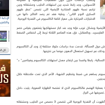
وحسب دراسات أخرى حول المعطيات المرضية و مقاومة
الأنسولين، وجد رابط شديد بين استهلاك الحليب ومشتقاته وبين
تراجع نسبة ظهور المتناذرة الأيضية التي تضمن "خطر ظهور
السكري النوع الثاني"، وعليه فقد تم رصد النتائج ذاتها في
الاختبارات المرتكزة على معيار كثافة الكالسيوم في التغذية اليومية.
والتلفزي
ة الأيضية وبشكل غريب فإنه وجد عند كبار مستهلكيها يتمتعون بقياس خصر
الغليسريد، وبالمقابل، فإن هذه العناصر الثلاثة تربط إلى انخفاض الضغط
اش حول المسألة، قدمت عدة دراسات حلولا مختلفة إذ وجد أن الكالسيوم
كل ال
وذلك عبر تسهيل استعمال الدهون عوضا عن تخزينها.
نسائية، رابطا واضحا بين ارتفاع معدل استهلاك الكالسيوم وفيتامين" د"
سيوم يساهم في ضبط وتنظيم الشهية، الأمر الذي تمت ملاحظته خلال
دينين.
عملية الهضم فالكالسيوم الذي لا تمتصه الظهارة المعوية، يثبت داخل
صريفها في البراز.
و بعد بروز الحمية الخاصة بتخفيض الضغط والتي أظهرت أن التغذية اليومية التي تتضمن 3 حصص من الحليب ومشتقاته