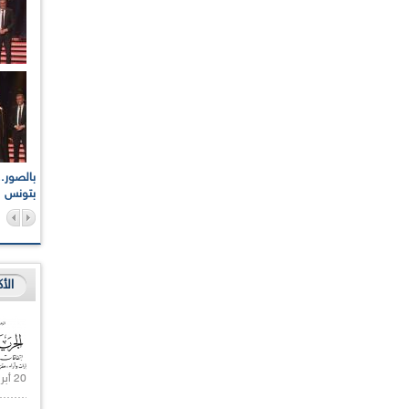
اعات الوطنية والجهوية
الإذاعة الجزائرية تقف دقيقة صمت ترحما على أرواح شهداء
ر 2021
17 أكتوبر 1961
بتونس
الأ
20 أبريل 2021 |