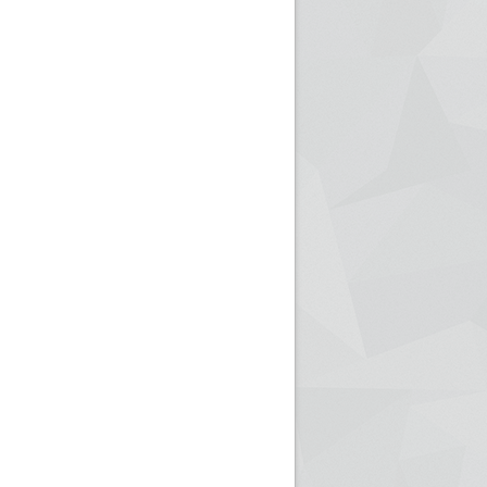
ريم الإذاعة الجزائرية للرياضيين البارالمبيين المتوجين
بالصور... اللقاء الوطني لمديري الإذ
اليات في طوكيو
حول مرافقة وتغطية الإنتخابات المحلية لـ27 نوفمب