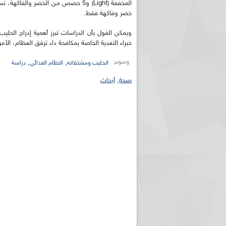
المخففة (Light) و5 حصص من الخضر وا
خضر وفاكهة فقط.
ويمكن القول بأن الدراسات تبرز أهمية إدراج الحل
خبراء التغذية الخاصة بمكافحة داء ترقق العظام، ال
وسوم:
,
,
الحليب ومشتقاته
النظام الغذائي
دراسة
صحة
,
أبحاث