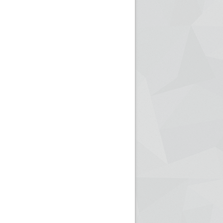
ريم الإذاعة الجزائرية للرياضيين البارالمبيين المتوجين
بالصور... اللقاء الوطني لمديري الإذ
اليات في طوكيو
حول مرافقة وتغطية الإنتخابات المحلية لـ27 نوفمب