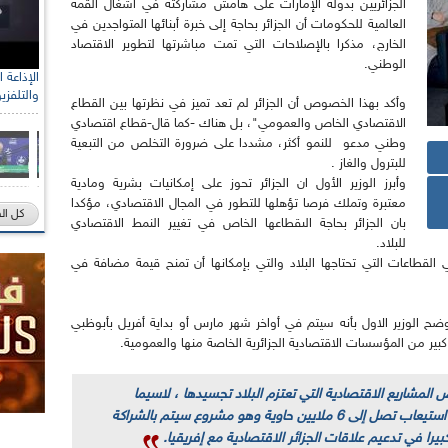
الجزائريين بدولة الإمارات على هامش مشاركته في أشغال القمة
العالمية للحكومات أن الجزائر بحاجة إلى خبرة أبنائها المتواجدين في
الخارج، مذكرا بالإصلاحات التي تمت مباشرتها لتطوير الاقتصاد
الوطني.
والتلفزي
وأكد بهذا الخصوص أن الجزائر لم تعد تميز في نظرتها بين القطاع
الاقتصادي الخاص والعمومي"، بل هناك -كما قال-قطاع اقتصادي
وطني مدعو للنمو أكثر، مشددا على ضرورة التخلص من التبعية
للبترول والغاز .
وأبرز الوزير الأول ان الجزائر تحوز على إمكانيات بشرية ومادية
معتبرة وتملك فرصا تؤهلها للتطور في المجال الاقتصادي، مؤكدا
كل ال
بان الجزائر بحاجة الىقطاعها الخاص في تغيير النمط الاقتصادي
للبلاد.
قطاعات التي تحتاجها البلاد والتي بإمكانها أن تمنح قيمة مضافة في
وضح الوزير الاول بأنه سيتم في أواخر شهر مارس أو بداية أفريل بأبوظبي
بير من المؤسسات الاقتصادية الجزائرية الخاصة منها والعمومية.
المشاريع الاقتصادية التي تعتزم البلاد تجسيدها ، لاسيما
مشروع ميناء ضخم بغرب مدينة شرشال بقدرة استيعاب تصل إلى 6 ملايين حاوية وهو مشروع سيتم بالشراكة
يرا في تدعيم علاقات الجزائر الاقتصادية مع إفريقيا.