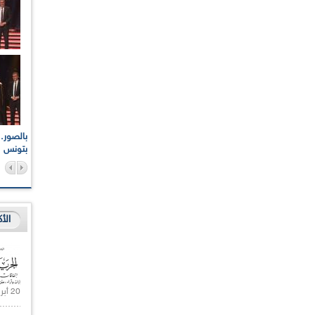
اعات الوطنية والجهوية
الإذاعة الجزائرية تقف دقيقة صمت ترحما على أرواح شهداء
ر 2021
17 أكتوبر 1961
بتونس
الأ
20 أبريل 2021 |