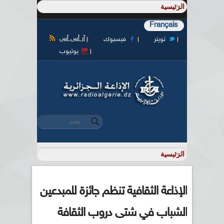
Français
آر أس أس
تويتر
فيسبوك
يوتيوب
‏بحث ‏
استمارة البحث
الإذاعة الثقافية تنظم جائزة للمبدعين
الشباب في شتى دروب الثقافة