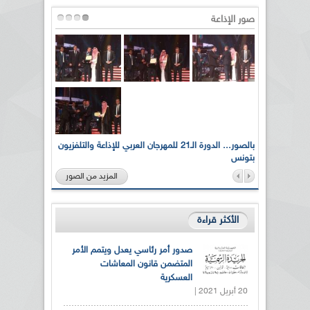
صور الإذاعة
لى أرواح
بالصور... الدورة الـ21 للمهرجان العربي للإذاعة والتلفزيون
بتونس
المزيد من الصور
الأكثر قراءة
صدور أمر رئاسي يعدل ويتمم الأمر
المتضمن قانون المعاشات
العسكرية
20 أبريل 2021 |