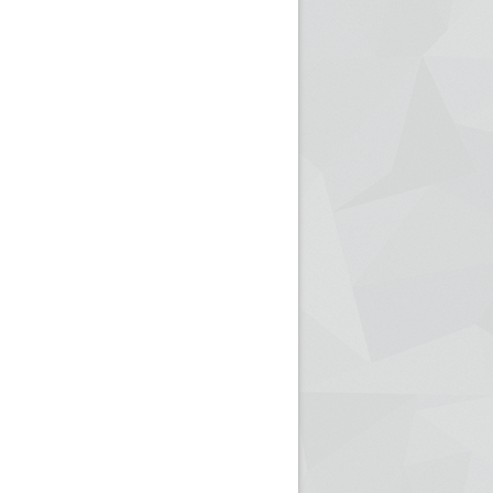
ريم الإذاعة الجزائرية للرياضيين البارالمبيين المتوجين
بالصور... اللقاء الوطني لمديري الإذ
اليات في طوكيو
حول مرافقة وتغطية الإنتخابات المحلية لـ27 نوفمب