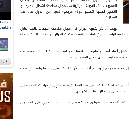
مشروع القانون المتمم للأمر رقم 66-156 المتضمن قانون
العقوبات, "أن التجربة الجزائرية في مجال مكافحة أشكال التطرف و
التكفير أهلتها لتصبح دولة مرجعية لكثير من الدول في هذا
المجال".
والتلفزي
وبعد أن ذكر بتجربة الجزائر في مجال مكافحة الإرهاب خاصة خلال
وتفليقة الرامية إلى "إطفاء نار الفتنة" مكنت الجزائر من تجاوز تلك "المرحلة
تشمل أبعاد أمنية و قانونية و اجتماعية و اقتصادية وكذا سياسية تجسدت
لك -يضيف لوح- "على عامل القمع لوحده".
كل ال
د مفهوم الإرهاب, أكد الوزير بأن "الجزائر تتبنى تعريفا واضحا للإرهاب
نه تم "قطع شوط كبير في هذا المجال", متطرقا إلى الإجراءات المتخدة في
عقب تطبيق إجراء الإمضاء الإلكتروني.
وأشار في هذا المنحى , إلى أنه "تم استخراج أكثر من 32 ألف صحفية سوابق قضائية من قبل السجل التجاري على المستوى