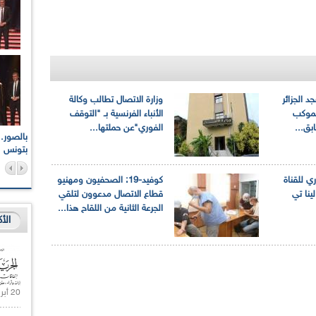
 الجزائر
وزارة الاتصال تطالب وكالة
لموكب
الأنباء الفرنسية بـ "التوقف
بق...
الفوري"عن حملتها...
اعات الوطنية والجهوية
الإذاعة الجزائرية تقف دقيقة صمت ترحما على أرواح شهداء
ر 2021
17 أكتوبر 1961
بتونس
ي للقناة
كوفيد-19: الصحفيون ومهنيو
ينا تي
قطاع الاتصال مدعوون لتلقي
الجرعة الثانية من اللقاح هذا...
الأ
20 أبريل 2021 |