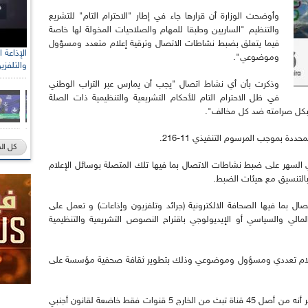
وأوضحت الوزارة أن قرارها جاء في إطار "الاحترام التام" للتشريع
والتنظيم "الساريين وطبقا للمهام والصلاحيات المخولة لها خاصة
فيما يتعلق بضبط نشاطات الاتصال وترقية إعلام متعدد ومسؤول
وموضوعي".
والتلفزي
وذكرت بأن أي نشاط اتصال "يجب أن يمارس عبر التراب الوطني
في ظل الاحترام التام للأحكام التشريعية والتنظيمية ذات الصلة
 بكل صرامته ضد كل مخالف".
ددة بموجب المرسوم التنفيذي 11-216.
كل ال
السهر على ضبط نشاطات الاتصال بما فيها تلك المتصلة بوسائل الإعلام
) بالتنسيق مع هيئات الضبط.
ل بما فيها الصحافة الالكترونية (جرائد وتلفزيون وإذاعات) و تعمل على
المالي والسياسي أو الإيديولوجي باقتراح النصوص التشريعية والتنظيمية
ر إعلام تعددي ومسؤول وموضوعي وذلك بتطوير ثقافة صحفية مؤسسة على
وكان وزير الاتصال حميد قرين قد أعلن في مايو الأخير أنه من أصل 45 قناة تبث من الخارج 5 قنوات فقط خاضعة لقانون أجنبي