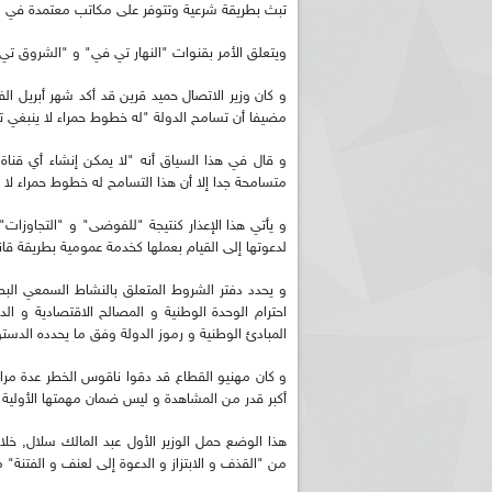
تبث بطريقة شرعية وتتوفر على مكاتب معتمدة في الج
ويتعلق الأمر بقنوات "النهار تي في" و "الشروق تي 
و كان وزير الاتصال حميد قرين قد أكد شهر أبريل الف
مضيفا أن تسامح الدولة "له خطوط حمراء لا ينبغي ت
و قال في هذا السياق أنه "لا يمكن إنشاء أي قناة ت
متسامحة جدا إلا أن هذا التسامح له خطوط حمراء لا 
و يأتي هذا الإعذار كنتيجة "للفوضى" و "التجاوزات
لدعوتها إلى القيام بعملها كخدمة عمومية بطريقة قان
و يحدد دفتر الشروط المتعلق بالنشاط السمعي ال
احترام الوحدة الوطنية و المصالح الاقتصادية و ا
المبادئ الوطنية و رموز الدولة وفق ما يحدده الدستو
و كان مهنيو القطاع قد دقوا ناقوس الخطر عدة مرا
أكبر قدر من المشاهدة و ليس ضمان مهمتها الأولية ا
هذا الوضع حمل الوزير الأول عبد المالك سلال, خل
من "القذف و الابتزاز و الدعوة إلى لعنف و الفتنة" م