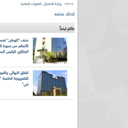
وسوم:
,
وزارة الاتصال
القنوات الخاصة
الجزائر
,
مجتمع
طالع ايضاً
حذف "الوطن" لمسجد
الأعظم من صورة ا
الجنائزي للرئيس السا
ريم الإذاعة الجزائرية للرياضيين البارالمبيين المتوجين
بالصور... اللقاء الوطني لمديري الإذ
اليات في طوكيو
حول مرافقة وتغطية الإنتخابات المحلية لـ27 نوفمب
الغلق النهائي والفور
التلفزيونية الخاصة "ل
في"