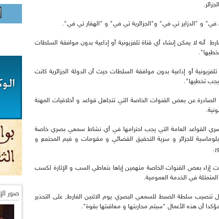
زائر.
في" و "الدزاير تي في" و"الجزائرية تي في" و "الهقار تي في".
ارط أنه لا يمكن إنشاء أي قناة تلفزيونية أو إذاعية بدون موافقة السلطات
خطيها".
لفزيونية أو إذاعية بدون موافقة السلطات حيث أن الدولة الجزائرية كانت
يجب تخطيها".
" الصادرة عن بعض القنوات الخاصة التي تتجاهل قواعد و أخلاقيات المهنة
ونية.
بصري القواعد العامة التي يجب احترامها في أي نشاط سمعي بصري خاصة
لدبلوماسية للجزائر و سرية التحقيق القضائي و مقومات و قيم المجتمع و
ر.
ت إزاء بعض القنوات الخاصة متهمين إياها بتعاطي السب و الإثارة لكسب
لمتمثلة في الخدمة العمومية.
صور الإ
ال تنصيب سلطة الضبط للسمعي البصري يوم الاثنين الفارط, على التحذير
ؤكدا أن هذه الأعمال "سيتم محاربتها و معاقبتها بقوة".