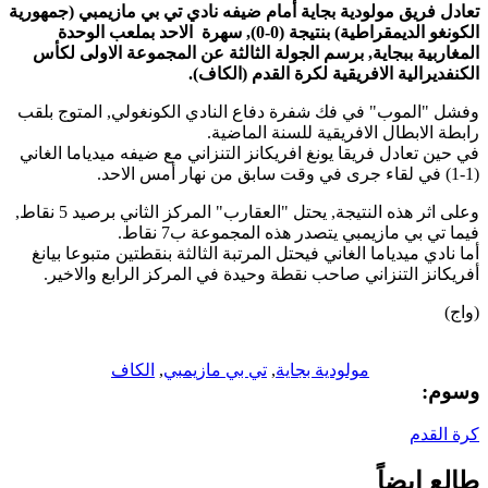
تعادل فريق مولودية بجاية أمام ضيفه نادي تي بي مازيمبي (جمهورية
الكونغو الديمقراطية) بنتيجة (0-0), سهرة الاحد بملعب الوحدة
المغاربية ببجاية, برسم الجولة الثالثة عن المجموعة الاولى لكأس
الكنفديرالية الافريقية لكرة القدم (الكاف).
وفشل "الموب" في فك شفرة دفاع النادي الكونغولي, المتوج بلقب
رابطة الابطال الافريقية للسنة الماضية.
في حين تعادل فريقا يونغ افريكانز التنزاني مع ضيفه ميدياما الغاني
(1-1) في لقاء جرى في وقت سابق من نهار أمس الاحد.
وعلى اثر هذه النتيجة, يحتل "العقارب" المركز الثاني برصيد 5 نقاط,
فيما تي بي مازيمبي يتصدر هذه المجموعة ب7 نقاط.
أما نادي ميدياما الغاني فيحتل المرتبة الثالثة بنقطتين متبوعا بيانغ
أفريكانز التنزاني صاحب نقطة وحيدة في المركز الرابع والاخير.
(واج)
مولودية بجاية
,
تي بي مازيمبي
,
الكاف
وسوم:
كرة القدم
طالع ايضاً