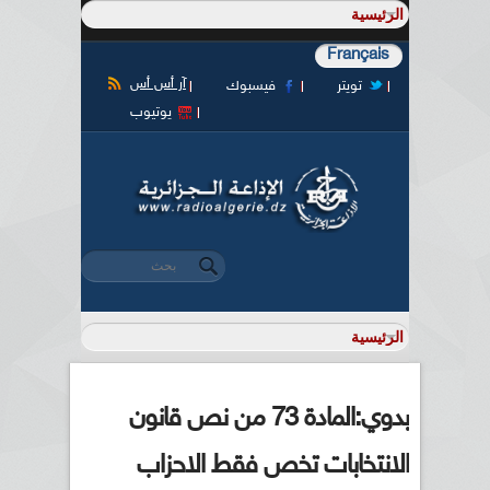
Français
آر أس أس
تويتر
فيسبوك
يوتيوب
‏بحث ‏
استمارة البحث
بدوي:المادة 73 من نص قانون
الانتخابات تخص فقط الاحزاب