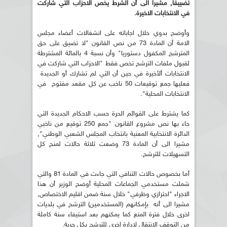
تضييقا, مشيرا الى أن الشرط يخص الاحزاب التي شاركت
في الانتخابات الاخيرة.
وأوضح بدوي خلال اجاباته على انشغالات أعضاء مجلس
الامة أن المادة 73 من نص القانون "لا تضيق على حق
المترشح المكفول دستوريا" وأن نسبة 4 بالمائة المشترطة
لقبول ملفات الترشح تخص فقط "الاحزاب التي شاركت في
الانتخابات ألأخيرة في حين أن التي لم تشارك أو الجديدة
فعليها جمع توقيعات 50 ناخب عن كل مقعد مفتوح في
الانتخابات المحلية".
كما يشترط على القوائم الحرة حسب الاحكام الجديدة التي
جاء بها نص مشروع القانون "جمع 250 توقيع من ناخبي
الدائرة الانتخابية المعنية بانتخاب المجلس الشعبي الوطني",
مشيرا الى أن المادة 73 وضعت ثلاثة حالات لمنح كل
التسهيلات للترشح.
أما بخصوص حالات التنافي التي جاءت في المادة 81 والتي
شملت مستخدمي الجماعات المحلية أوضح الوزير أن هذا
الاجراء "احترازي وظرفي" خلال سنة ضمن اقليم الاختصاص,
مشيرا الى أنه بإمكانهم (المستخدمين) الترشح في بلديات
اخرى خلال فترة المنع كما يمكنهم بعد استيفاء سنة كاملة
من التوقف الانتقال لإدارة اخرى للترشح بكل حرية.