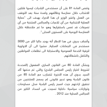
وتنص المادة 81 على أن مستخدمي البلديات ليسوا قابلين
للانتخاب خلال ممارسة وظائفهم ولمدة سنة بعد التوقف
عن العمل واعتبر الوزير ان هذا الاجراء يهدف الى "حماية
العملية الانتخابية من أي تلاعبات والمجالس المنتخبة من أي
تصرفات قد تمس باستقرارها وهو ما تم ملاحظته خلال
الممارسة اليومية على المستوى المحلى".
وأضاف بدوي في هذا الاطار أنه يوجد حاليا اكثر من 3000
مستخدم في الجماعات المحلية, مشيرا الى أن الاولوية
لترقية الخدمة العمومية والاستجابة الى تطلعات المواطنين
والتكفل بانشغالاتهم.
وبشأن المادة 80 من القانون الساري المفعول (المحددة
لشروط اختيار رئيس المجلس البلدي) والتي تم حذفها أكد
السيد بدوي أن هذه الاخيرة تتضارب مع المادة 85 من
قانون البلدية وهو تدبير قانوني لم يسمح للمنتخبين من
تحقيق ارادتهم حيث اصبح رئيس البلدية محل مساومات
وتوازنات سياسية داخلية تسببت في انسداد الكثير من
المجالس المحلية منذ 2012 .