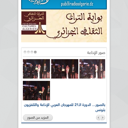
صور الإذاعة
لى أرواح
بالصور... الدورة الـ21 للمهرجان العربي للإذاعة والتلفزيون
بتونس
المزيد من الصور