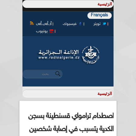
Français
آر أس أس
تويتر
فيسبوك
يوتيوب
‏بحث ‏
استمارة البحث
اصطدام ترامواي قسنطينة بسجن
الكدية يتسبب في إصابة شخصين