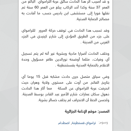
و قد أصيب اثر هذا الحادث سائق عربة الترامواي البالغ من
العمر 37 سنة وكذا أحد الركاب يبلغ من العمر 60 سنة تم
نقلها فورا إلى مستشفى ابن باديس حسب ما أفادت به
مصالح الحماية المدنية.
وقد تسبب هذا الحادث في توقف حركة المرور للترامواي
على جزء من الطريق المؤدي إلى شارع كينيدي في الجزء
الغربي من المدينة .
وخلف الحادث أضرارا مادية وبشرية غير أنه لم يتم تسجيل
أي وفيات، مثلما أوضحه نورالدين طافر مسؤول وحدة
الاعلام بالحماية المدنية بقسشنطينة .
وفي سياق متصل جرى حادث مشابه قبل 15 يوما أي
بتاريخ الفاتح من أوت على مستوى ولاية وهران حيث
انحرفت عربة الترامواي عن السكة مما أثار هذا الحادث
ذهول سكان عمارات شارع الأمير عبد القادر بوسط المدينة.
ولحسن الحظ أن الانحراف لم يخلف خسائر بشرية.
المصدر: موقع الإذاعة الجزائرية
وسوم:
,
ترامواي قسنطينة
اصطدام