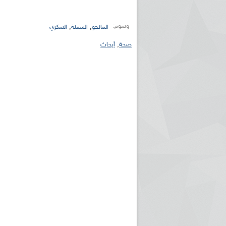
وسوم:
,
,
المانجو
السمنة
السكري
صحة
,
أبحاث