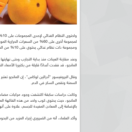
واح
لمجموعة أخرى على 60% من السعرات
ومجموعة ذات نظام غذائي يحتوي على 10% من السعرات الموجودة في المانجو.
وعند مقارنة العينات منذ بداية التجارب وحتى نهايت
المانجو، قد فقدت أعدادًا قليلة من بكتيريا الأمعاء ا
وقال البروفيسور "أدرالين لوكاس"، إن المانجو تعتبر
السمنة ونقص السكر في الدم.
وكانت دراسات سابقة اكتشفت وجود مركبات مضادة لل
بالإضافة إلى المعادن المفيدة للجسم، علاوة على أنها 
وأكد العلماء، أنه من الضروري إجراء المزيد من البحو