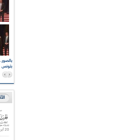
اعات الوطنية والجهوية
الإذاعة الجزائرية تقف دقيقة صمت ترحما على أرواح شهداء
ر 2021
17 أكتوبر 1961
بتونس
الأ
20 أبريل 2021 |