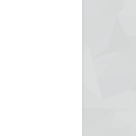
ريم الإذاعة الجزائرية للرياضيين البارالمبيين المتوجين
بالصور... اللقاء الوطني لمديري الإذ
اليات في طوكيو
حول مرافقة وتغطية الإنتخابات المحلية لـ27 نوفمب