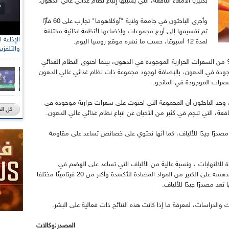
بكتيريا الأمعاء النافعة، التي يسببها إتباع نظام غذائي عالي الدهون.
وأجرى الباحثون في جامعة ولاية "أوكلاهوما" تجارب على 60 فأرًا
تم تقسيمها إلى أربع مجموعات وإخضاعها لأنظمة غذائية مختلفة
لمدة 12 أسبوعًا، حسب ما نشره موقع روسيا اليوم.
والتلفزي
توى النظام الغذائي لإحدى المجموعات على 10% من السعرات الحرارية الموجودة في الدهون، بينما احتوى النظام الغذائي
 الحرارية الموجودة في الدهون، بالإضافة لوجود مجموعة ذات نظام غذائي عالي الدهون
ها، وجد الباحثون أن المجموعة التي احتوت على سعرات حرارية موجودة في
كل ال
لنافعة، التي تنجم في كثير من الأحيان عن اتباع نظام غذائي عالي الدهون.
 مصدرًا جيدًا للألياف، كما أنها تحتوي على خصائص تساعد على مقاومة
التهابات ، ونسبة عالية من الألياف التي تساعد على الهضم في
المانجو، حيث يحتوي كوب واحد من هذه الفاكهة المدهشة على الكثير من المواد المضادة للأكسدة وأكثر من 20 فيتامينًا مختلفا
تعد مصدرًا جيدًا للألياف.
ث والدراسات، لمعرفة ما إذا كانت هذه النتائج ذات فعالية على البشر.
المصدر:وكالات