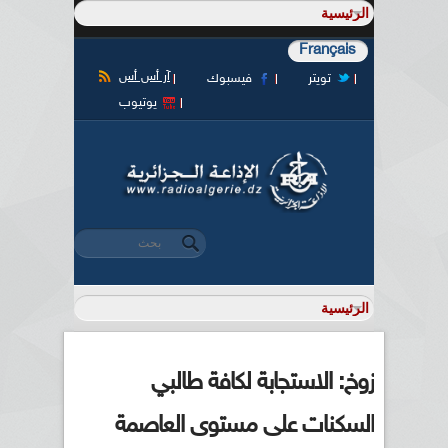
Français
آر أس أس
تويتر
فيسبوك
يوتيوب
‏بحث ‏
استمارة البحث
زوخ: الاستجابة لكافة طالبي
السكنات على مستوى العاصمة