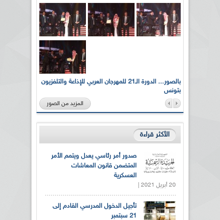
لى أرواح
بالصور... الدورة الـ21 للمهرجان العربي للإذاعة والتلفزيون
بتونس
المزيد من الصور
الأكثر قراءة
صدور أمر رئاسي يعدل ويتمم الأمر
المتضمن قانون المعاشات
العسكرية
20 أبريل 2021 |
تأجيل الدخول المدرسي القادم إلى
21 سبتمبر