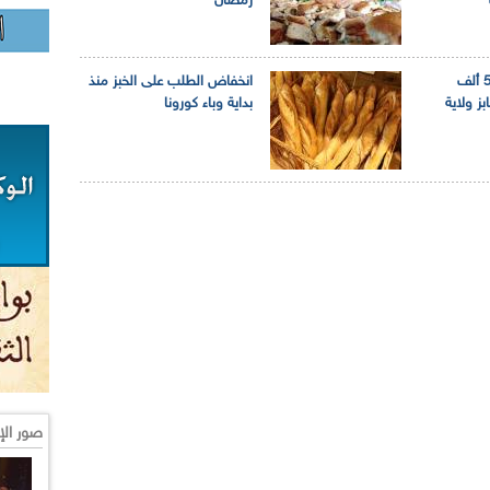
رمضان
الشروع في توزيع 50 ألف
انخفاض الطلب على الخبز منذ
ز ولاية
بداية وباء كورونا
صور الإ