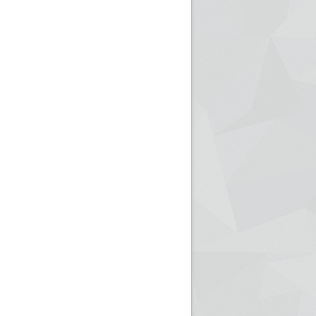
ريم الإذاعة الجزائرية للرياضيين البارالمبيين المتوجين
بالصور... اللقاء الوطني لمديري الإذ
اليات في طوكيو
حول مرافقة وتغطية الإنتخابات المحلية لـ27 نوفمب