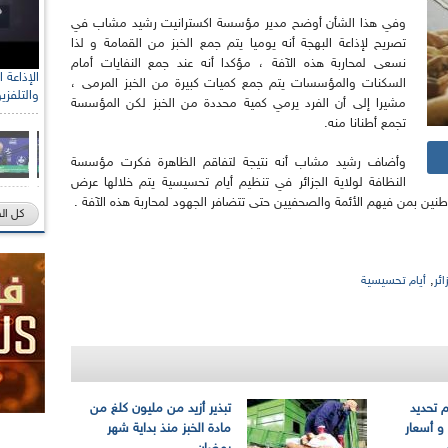
وفي هذا الشأن أوضح مدير مؤسسة اكسترانيت رشيد مشاب في
تصريح لإذاعة البهجة أنه يوميا يتم جمع الخبز من القمامة و لذا
نسعى لمحاربة هذه الآفة ، مؤكدا أنه عند جمع النفايات أمام
السكنات والمؤسسات يتم جمع كميات كبيرة من الخبز المرمى ،
والتلفزي
مشيرا إلى أن الفرد يرمي كمية محددة من الخبز لكن المؤسسة
تجمع أطنانا منه.
وأضاف رشيد مشاب أنه نتيجة لتفاقم الظاهرة فكرت مؤسسة
النظافة لولاية الجزائر في تنظيم أيام تحسيسية يتم خلالها عرض
طنين بمن فيهم الأئمة والصحفيين حتى تتضافر الجهود لمحاربة هذه الآفة .
كل ال
,
ئر
أيام تحسيسية
 تحديد
تبذير أزيد من مليون كلغ من
 و أسعار
مادة الخبز منذ بداية شهر