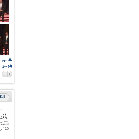
اعات الوطنية والجهوية
الإذاعة الجزائرية تقف دقيقة صمت ترحما على أرواح شهداء
ر 2021
17 أكتوبر 1961
بتونس
الأ
20 أبريل 2021 |