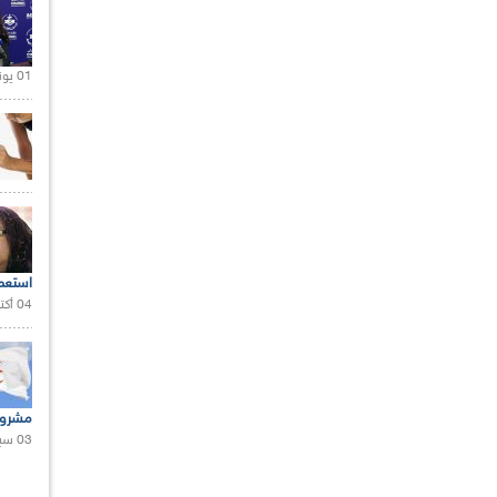
01 يونيو 2021 |
استعم
04 أكتوبر 2020 |
مشروع
03 سبتمبر 2020 |