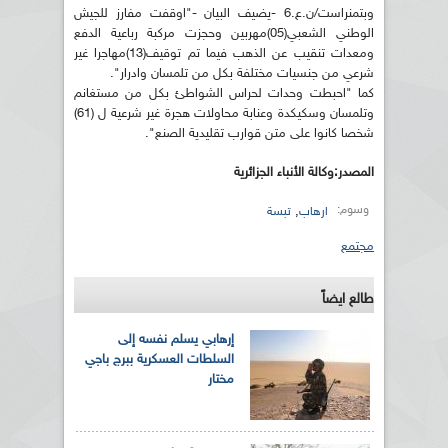
وبتمنراست/ن.ع.6 -يضيف البيان -"اوقفت مفارز للجيش
الوطني الشعبي(05)مهربين وحجزت مركبة رباعية الدفع
ومعدات تنقيب عن الذهب فيما تم توقيف(13)مهاجرا غير
شرعي من جنسيات مختلفة بكل من تلمسان وادرار".
كما "احبطت وحدات لحراس الشواطئ بكل من مستغانم
وتلمسان وسكيكدة وعنابة محاولات هجرة غير شرعية ل (61)
شخصا كانوا على متن قوارب تقليدية الصنع".
المصدر:وكالة الأنباء الجزائرية
وسوم:
,
ارهاب
تبسة
مجتمع
طالع ايضاً
إرهابي يسلم نفسه إلى
السلطات العسكرية ببرج باجي
مختار