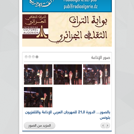
صور الإذاعة
لى أرواح
بالصور... الدورة الـ21 للمهرجان العربي للإذاعة والتلفزيون
بتونس
المزيد من الصور