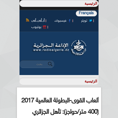
Français
آر أس أس
تويتر
فيسبوك
يوتيوب
‏بحث ‏
استمارة البحث
ألعاب القوى-البطولة العالمية 2017
(400 متر/حواجز): تأهل الجزائري