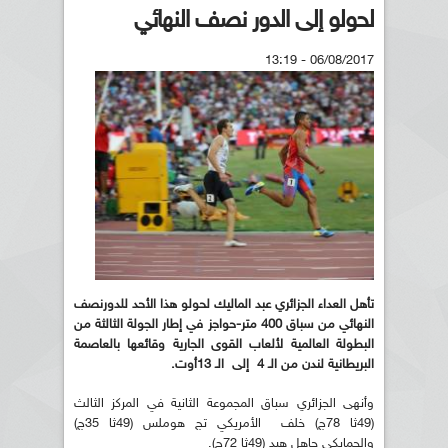
لحولو إلى الدور نصف النهائي
06/08/2017 - 13:19
تأهل العداء الجزائري عبد الماليك لحولو هذا الأحد للدورنصف
النهائي من سباق 400 متر-حواجز في إطار الجولة الثالثة من
البطولة العالمية لألعاب القوى الجارية وقائعها بالعاصمة
البريطانية لندن من الـ 4 إلى الـ 13أوت.
وأنهى الجزائري سباق المجموعة الثانية في المركز الثالث
(49ثا 78ج) خلف الأمريكي تج هوملس (49ثا 35ج)
والجمايكي جاهل هيد (49ثا 72ج).