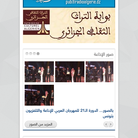
صور الإذاعة
لى أرواح
بالصور... الدورة الـ21 للمهرجان العربي للإذاعة والتلفزيون
بتونس
المزيد من الصور