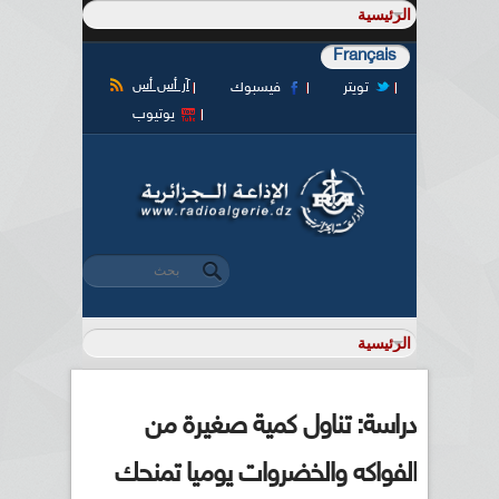
Français
آر أس أس
تويتر
فيسبوك
يوتيوب
‏بحث ‏
استمارة البحث
دراسة: تناول كمية صغيرة من
الفواكه والخضروات يوميا تمنحك