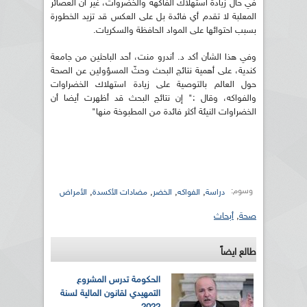
في حال زيادة استهلاك الفاكهة والخضروات، غير أن العصائر
المعلبة لا تقدم أي فائدة بل على العكس قد تزيد الخطورة
بسبب احتوائها على المواد الحافظة والسكريات.
وفي هذا الشأن أكد د. أندرو منت، أحد الباحثين من جامعة
كندية، على أهمية نتائج البحث وحثّ المسؤولين عن الصحة
حول العالم بالتوصية على زيادة استهلاك الخضراوات
والفواكه، وقال :" إن نتائج البحث قد أظهرت أيضا أن
الخضراوات النيئة أكثر فائدة من المطبوخة منها"
وسوم:
,
,
,
,
دراسة
الفواكه
الخضر
مضادات الأكسدة
الأمراض
صحة
,
أبحاث
طالع ايضاً
الحكومة تدرس المشروع
التمهيدي لقانون المالية لسنة