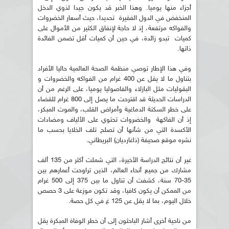
أجزاء منها يوميا. وهذا الخبر قد يكون جيدا لذوي الدخل
المنخفض في الدول الفقيرة تحديدا، حيث أسعار الخضروات
والفواكه مرتفعة، إذ لا حاجة لإنفاق الكثير من الأموال على
كميات تبدو زائدة، في حين أن كميات أقل تضمن الفائدة
ذاتها.
وفي هذا الإطار توصي منظمة الصحة العالمية حاليا الأفراد
بتناول ما لا يقل عن 400 غرام من الفواكه والخضروات و
البقوليات مثل البازلاء والفاصوليا يوميا، على الرغم من أن
الدراسات الحديثة قد اقترحت ما يصل إلى 800 غرام للقضاء
على خطر السكتة الدماغية وأمراض القلب، والموت المبكر،
إذ أن الفاكهة والخضروات تحتوي على الألياف ومضادات
الأكسدة التي من شأنها أن تصلح تلف الخلايا بحسب ما
نشره موقع صحيفة (ذاغارديان) البريطاني.
غير أن نتائج الدراسة الأخيرة، التي شملت أكثر من 135 ألف
مشارك من جميع أنحاء العالم، الذين تراوحت أعمارهم بين
35-70 سنة، كشفت أن تناول ما بين 375 إلى 500 غرام
من الممكن أن يكون كافيا، وقد تكون موزعة على 3 حصص
خلال اليوم، بما لا يقل عن 125 غ في كل حصة.
من ناحية أخرى أشار الباحثون إلى أن خطر الوفاة المبكرة يقل