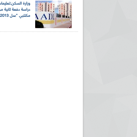
وزارة السكن:تعليما
دراسة دفعة ثانية 
مكتتبي "عدل 2013"