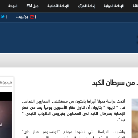
الثة
الإذاعة الدولية
إذاعة القرآن
الإذاعة الثقافية
جيل FM
البهجة
يوتيوب
حد من سرطان الكبد
فيديوها
أكدت دراسة
حديثة
أجراها باحثون من مستشفى المحاربين القدامى
في " تايبيه " بتايوان أن تناول عقار الأسبرين يومياً يحد من خطر
الإصابة بسرطان الكبد لدى المصابين بفيروس الالتهاب الكبدي "
ب ".
وأشارت الدراسة التي نشرها موقع "كونسيومر هيلز داي"