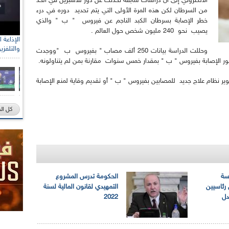
الالكتروني إلى أن دراسات سابقة تحدثت عن دور للأسبرين في الحد
من السرطان لكن هذه المرة الأولى التي يتم تحديد دوره في درء
خطر الإصابة بسرطان الكبد الناجم عن فيروس " ب " والذي
يصيب نحو 240 مليون شخص حول العالم .
والتلفزي
وحللت الدراسة بيانات 250 ألف مصاب " بفيروس ب "ووجدت
لتطور الإصابة بفيروس " ب " بمقدار خمس سنوات مقارنة بمن لم يتناولونه.
طوير نظام علاج جديد للمصابين بفيروس " ب " أو تقديم وقاية لمنع الإصابة
كل ال
سة
الحكومة تدرس المشروع
ئاسيين
التمهيدي لقانون المالية لسنة
دل
2022