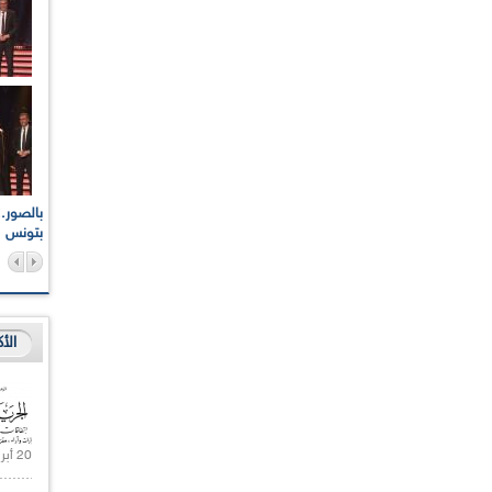
اعات الوطنية والجهوية
الإذاعة الجزائرية تقف دقيقة صمت ترحما على أرواح شهداء
ر 2021
17 أكتوبر 1961
بتونس
الأ
20 أبريل 2021 |