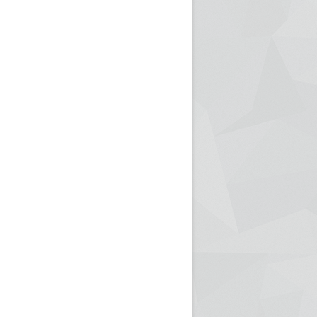
ريم الإذاعة الجزائرية للرياضيين البارالمبيين المتوجين
بالصور... اللقاء الوطني لمديري الإذ
اليات في طوكيو
حول مرافقة وتغطية الإنتخابات المحلية لـ27 نوفمب