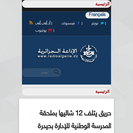
Français
آر أس أس
تويتر
فيسبوك
يوتيوب
‏بحث ‏
استمارة البحث
حريق يتلف 12 شاليها بملحقة
المدرسة الوطنية للإدارة بحيدرة