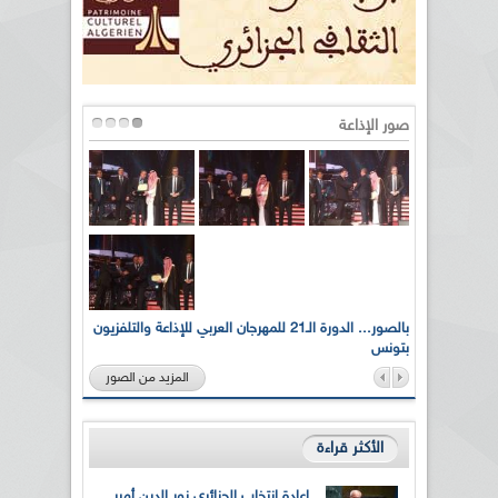
صور الإذاعة
لى أرواح
بالصور... الدورة الـ21 للمهرجان العربي للإذاعة والتلفزيون
بتونس
المزيد من الصور
الأكثر قراءة
إعادة انتخاب الجزائري نور الدين أمير