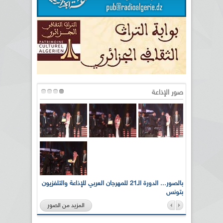
صور الإذاعة
لى أرواح
بالصور... الدورة الـ21 للمهرجان العربي للإذاعة والتلفزيون
بتونس
المزيد من الصور