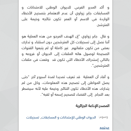
و أكد المدير الفرعي للديوان الوطني للامتحانات و
المسابقات جابر زواوي أن عدم الاهتمام بتصحيح الأخطاء
الواردة في الاسم أو العمر تكون نتائجه وخيمة على
المترشح.
و قال جابر زواوي "إن الهدف المرجو من هذه العملية هو
أننا نصل إلى تسجيلات كل المترشحين دون استثناء و تدارك
بعض من تكون ملفاتهم غير كاملة أو لم يتبعوا القنوات
الصحيحة لوصول هاته الملفات إلى الديوان أو فروعه و
بالتالي إستدراك الأخطاء التي تكون قد وقعت في ملفات
المترشحين".
و أفاد أن العملية قد تعرف تمديدا لمدة أسبوع آخر "حتى
يصل المواطن إلى تصحيح هذه المعلومات، وكل من لم
يتدارك هذه الأخطاء تكون النتائج وخيمة عليه لأنه سيضطر
بعد النجاح إلى القضاء لتصحيح إسمه أو لقبه".
المصدر:الإذاعة الجزائرية
وسوم:
,
الديوان الوطني للإمتحانات و المسابقات
تسجيلات
مجتمع