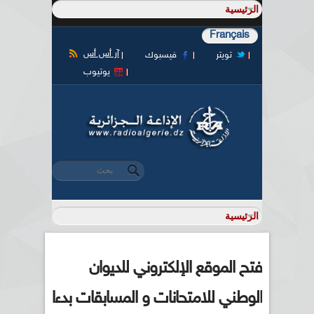
Français
آر أس أس
تويتر
فيسبوك
يوتيوب
‏بحث ‏
استمارة البحث
فتح الموقع الإلكتروني للديوان
الوطني للامتحانات و المسابقات بدءا