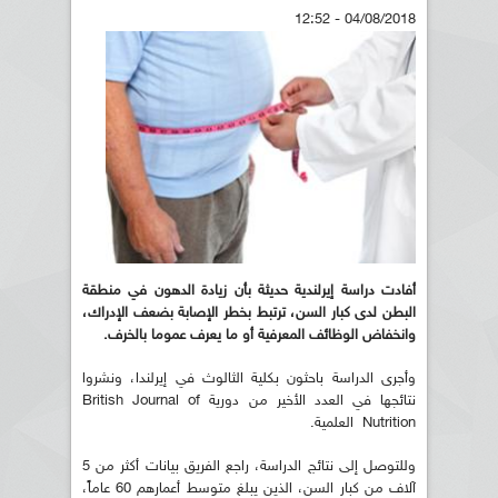
04/08/2018 - 12:52
أفادت دراسة إيرلندية حديثة بأن زيادة الدهون في منطقة
البطن لدى كبار السن، ترتبط بخطر الإصابة بضعف الإدراك،
وانخفاض الوظائف المعرفية أو ما يعرف عموما بالخرف.
وأجرى الدراسة باحثون بكلية الثالوث في إيرلندا، ونشروا
نتائجها في العدد الأخير من دورية British Journal of
Nutrition العلمية.
وللتوصل إلى نتائج الدراسة، راجع الفريق بيانات أكثر من 5
آلاف من كبار السن، الذين يبلغ متوسط أعمارهم 60 عاماً،