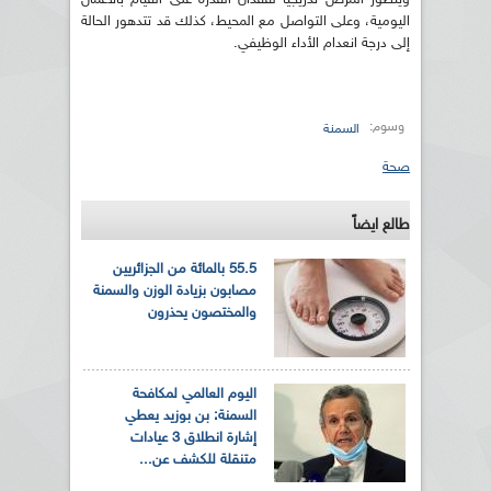
اليومية، وعلى التواصل مع المحيط، كذلك قد تتدهور الحالة
إلى درجة انعدام الأداء الوظيفي.
وسوم:
السمنة
صحة
طالع ايضاً
55.5 بالمائة من الجزائريين
مصابون بزيادة الوزن والسمنة
والمختصون يحذرون
اليوم العالمي لمكافحة
السمنة: بن بوزيد يعطي
إشارة انطلاق 3 عيادات
متنقلة للكشف عن...