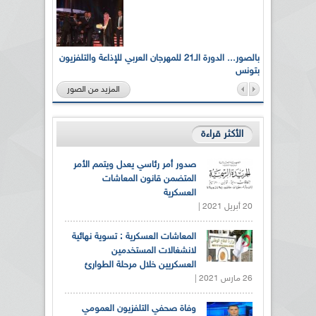
لى أرواح
بالصور... الدورة الـ21 للمهرجان العربي للإذاعة والتلفزيون
بتونس
المزيد من الصور
الأكثر قراءة
صدور أمر رئاسي يعدل ويتمم الأمر
المتضمن قانون المعاشات
العسكرية
20 أبريل 2021 |
المعاشات العسكرية : تسوية نهائية
لانشغالات المستخدمين
العسكريين خلال مرحلة الطوارئ
26 مارس 2021 |
وفاة صحفي التلفزيون العمومي