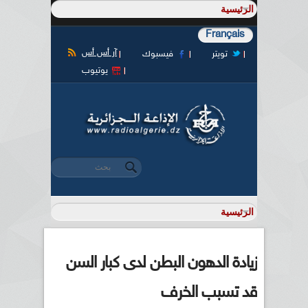
Français
آر أس أس
تويتر
فيسبوك
يوتيوب
‏بحث ‏
استمارة البحث
زيادة الدهون البطن لدى كبار السن
قد تسبب الخرف