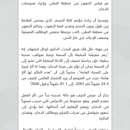
عبر قياس الدهون في منطقة البطن، وإجراء فحوصات
للدماغ.
ووجدوا أن زيادة مؤشر كتلة الجسم، الذي يفحص العلاقة
بين طول ووزن الجسم وتقدير كمية الدهون، وتراكم الدهون
في منطقة البطن، كانت مرتبطة بخفض الوظائف المعرفية
وضعف الإدراك لدى كبار السن.
من جهته، قال قائد فريق البحث، الدكتور كونال كننغهام، إنه
"رغم معرفتنا السابقة بأن السمنة ترتبط بعواقب صحية
سلبية، فإن دراستنا تضيف إلى الأدلة السابقة التي تشير إلى
أن السمنة يمكن أن تؤثر على صحة الدماغ، وهذا له آثار كبيرة
على الصحة العامة"، مشيراً إلى أن "هذه النتائج لها آثار
هامة، حيث من المتوقع أن يزيد الانتشار العالمي للخرف من
24.3 مليوناً عام 2001، إلى 81.1 مليوناً بحلول 2040".
يذكر أن مرض الخرف هو حالة شديدة جداً من تأثر العقل
بتقدم العمر، وهو مجموعة من الأمراض التي تسبب ضموراً
في الدماغ، ويعتبر ألزهايمر أحد أشكالها، كما يؤدي إلى
تدهور متواصل في قدرات التفكير ووظائف الدماغ، وفقدان
الذاكرة.
ويتطور المرض تدريجياً لفقدان القدرة على القيام بالأعمال