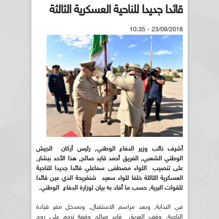
قائدا جديدا للناحية العسكرية الثالثة
23/09/2018 - 10:35
أشرف نائب وزير الدفاع الوطني, رئيس أركان الجيش
الوطني الشعبي, الفريق أحمد قايد صالح, هذا الأحد ببشار,
على تنصيب اللواء مصطفى سماعلي قائدا جديدا للناحية
العسكرية الثالثة خلفا للواء سعيد شنقريحة الذي عين قائدا
للقوات البرية, حسب ما أفاد به بيان لوزارة الدفاع الوطني.
في البداية, وبعد مراسم الاستقبال, وبمدخل مقر قيادة
الناحية, وقف الفريق قايد صالح وقفة ترحم على روح