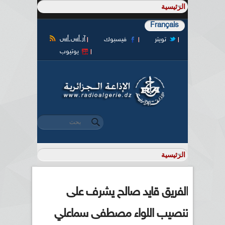
Français
آر أس أس
تويتر
فيسبوك
يوتيوب
‏بحث ‏
استمارة البحث
الفريق قايد صالح يشرف على
تنصيب اللواء مصطفى سماعلي