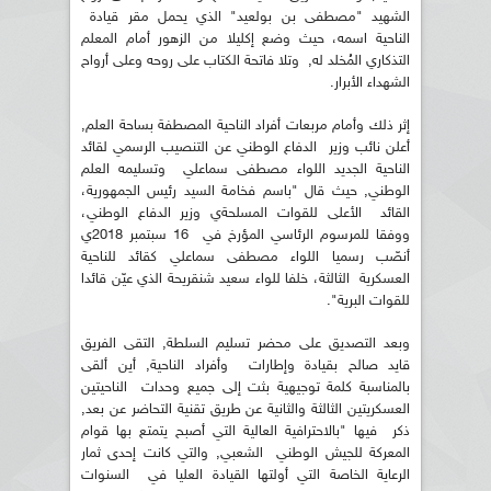
الشهيد "مصطفى بن بولعيد" الذي يحمل مقر قيادة
الناحية اسمه، حيث وضع إكليلا من الزهور أمام المعلم
التذكاري المُخلد له, وتلا فاتحة الكتاب على روحه وعلى أرواح
الشهداء الأبرار.
إثر ذلك وأمام مربعات أفراد الناحية المصطفة بساحة العلم,
أعلن نائب وزير الدفاع الوطني عن التنصيب الرسمي لقائد
الناحية الجديد اللواء مصطفى سماعلي وتسليمه العلم
الوطني, حيث قال "باسم فخامة السيد رئيس الجمهورية،
القائد الأعلى للقوات المسلحةي وزير الدفاع الوطني،
ووفقا للمرسوم الرئاسي المؤرخ في 16 سبتمبر 2018ي
أنصّب رسميا اللواء مصطفى سماعلي كقائد للناحية
العسكرية الثالثة، خلفا للواء سعيد شنقريحة الذي عيّن قائدا
للقوات البرية".
وبعد التصديق على محضر تسليم السلطة, التقى الفريق
قايد صالح بقيادة وإطارات وأفراد الناحية, أين ألقى
بالمناسبة كلمة توجيهية بثت إلى جميع وحدات الناحيتين
العسكريتين الثالثة والثانية عن طريق تقنية التحاضر عن بعد,
ذكر فيها "بالاحترافية العالية التي أصبح يتمتع بها قوام
المعركة للجيش الوطني الشعبي, والتي كانت إحدى ثمار
الرعاية الخاصة التي أولتها القيادة العليا في السنوات