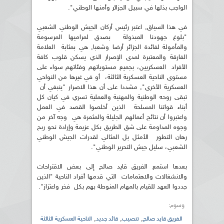
الواجب بذلها في سبيل الجزائر وأمنها الوطني".
في هذا السياق, اعتبر رئيس أركان الجيش الوطني الشعبي
"بلوغ جهودنا المبذولة بصدق لمراميها المرسومة
والمأمولة لفائدة الجزائر أرضا وشعبا, هي بمثابة العلامة
الفارقة والمعتبرة لمدى الإصرار الذي يسكن قلوب كافة
الأفراد العسكريين، بجميع مستوياتهم وفئاتهم سواء على
مستوى الناحية العسكرية الثالثة، أو في غيرها من النواحي
العسكرية الأخرى", مشددا على أن هذا الاصرار "ينبغي أن
تبقى روحه الوطنية والمهنية والعملية تسري في كيان كل
أبناء قواتنا المسلحة الذين أخلصوا القصد في العمل
واعتبروا أن نتائج أعمالهم الجليلة والمثمرة هي وجه آخر من
وجوه المداومة على شق الطريق بكل عزيمة وإرادة نحو ربح
رهان التطور الأمثل بل المثالي لقدرات الجيش الوطني
الشعبي، سليل جيش التحرير الوطني".
بعدها استمع الفريق قايد صالح إلى بعض الاقتراحات
والانشغالات والاهتمامات التي قدمها أفراد الناحية "الذين
جددوا العهد للقيام بالمهام المنوطة بهم بكل فخر واعتزاز".
وسوم:
,
,
,
الفريق قايد صالح
تنصيب
قائد جديد
الناحية العسكرية الثالثة