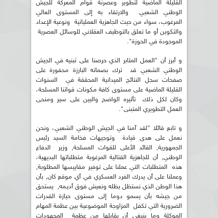
القليلة الماضية لتطوير وعصرنة قوام المعركة للجيش
الوطني الشعبي والارتقاء به إلى المستوى العالي
المرغوب، سواء من حيث الجاهزية العملياتية ونوعية الإعداد
والتكوين أو ما تعلق بالتوظيف العقلاني للوسائل العصرية
الموجودة في الحوزة".
و أبرز أن "العمل المثابر الذي حرصنا على تبنيه في الجيش
الوطني الشعبي قد ترك بصماته البارزة محفورة على
صفحات سجل النتائج الميدانية المحققة في السنوات
القليلة الماضية على مستوى كافة مكونات قواتنا المسلحة،
وكان لكل ذلك تأثيره الواضح والبين على سير ومنحى
العمل التطويري المتبنى".
و تابع قائلا "لقد آمنا في الجيش الوطني الشعبي، ونحن
نعمل على هدى قيادة وتوجيهات فخامة السيد رئيس
الجمهورية, القائد الأعلى للقوات المسلحة, وزير الدفاع
الوطني, أن للجاهزية القتالية المرغوبة متطلباتها البديهية،
هذه المتطلبات التي عملنا على توفير مقاييسها المطلوبة,
وعملنا على أن يدرك الفرد العسكري في أي موقع كان, بأن
هذا الوطن الذي نستظل بظله ونعيش فوق أديـمه, يستحق
من جيشه بأن يسمو دوما إلى مستوى حيازة القدرات
الضرورية التي تكفل المزاوجة الموضوعية بين عظمة المهام
الموكلة وما ينبغي أن يقابلها من عظمة المجهودات