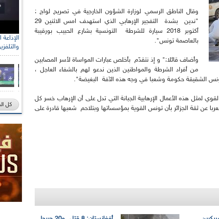
وقال الناطق الرسمي لوزارة الشؤون الخارجية في تصريح لواج :
"ندين بشدة التفجير الإرهابي الذي استهدف امس الاثنين 29
أكتوبر 2018 سيارة للشرطة التونسية بشارع الحبيب بورقيبة
بالعاصمة تونس".
والتلفزي
وأضاف قائلا:" و إذ نتقدّم بأخلص عبارات المواساة لأسر المصابين
من أفراد الشرطة والمواطنين الذين ندعو لهم بالشفاء العاجل ،
 تونس الشقيقة حكومة وشعبا في وجه هذه الآفة البغيضة".
ي لمثل هذه الأعمال الإرهابية الجبانة التي تدل على أن الإرهاب خسر كل
كل ال
عربا عن ثقة الجزائر بأن تونس القوية بمؤسساتها وبتلاحم شعبها قادرة على