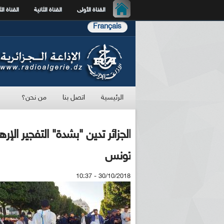
القناة الأولى
القناة الثانية
القناة الث
Français
الرئيسية
اتصل بنا
من نحن؟
الجزائر تدين "بشدة" التفجير ال
تونس
30/10/2018 - 10:37