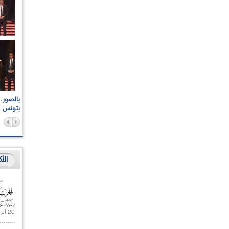
اعات الوطنية والجهوية
الإذاعة الجزائرية تقف دقيقة صمت ترحما على أرواح شهداء
ر 2021
17 أكتوبر 1961
بتونس
الأ
20 أبريل 2021 |