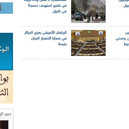
أمريكيين
أفغانستان: 8 قتلى و20 جريحا
بول
في تفجير استهدف مسجدًا
في كابول
ين
البرلمان الأفريقي يعزي الجزائر
ن ومدني
في ضحايا الانفجار الجبان
حيط
بتبسة
صور الإ