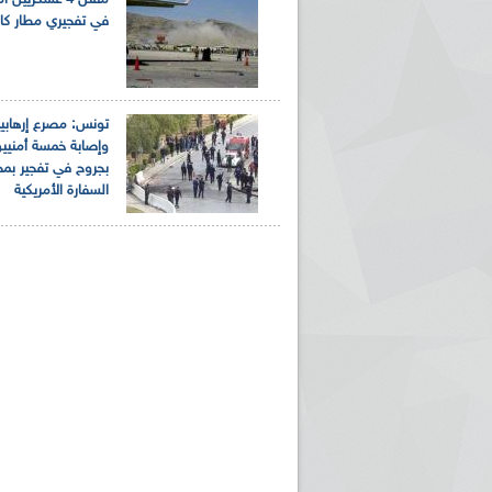
مقتل 4 عسكريين 
في تفجيري مطار كا
تونس: مصرع إرهابي
وإصابة خمسة أمنيي
بجروح في تفجير بم
السفارة الأمريكية