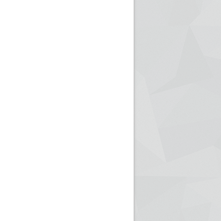
ريم الإذاعة الجزائرية للرياضيين البارالمبيين المتوجين
بالصور... اللقاء الوطني لمديري الإذ
اليات في طوكيو
حول مرافقة وتغطية الإنتخابات المحلية لـ27 نوفمب