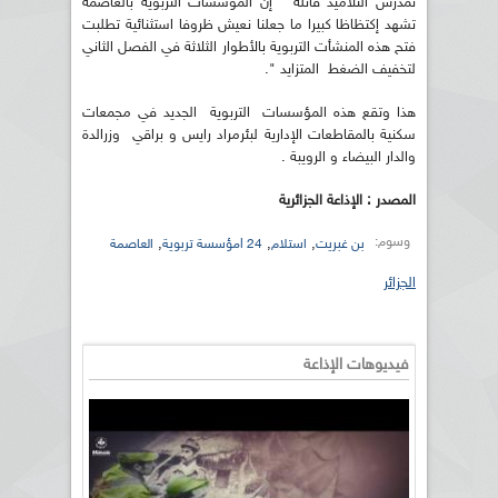
تمدرس التلاميذ قائلة " إن المؤسسات التربوية بالعاصمة
تشهد إكتظاظا كبيرا ما جعلنا نعيش ظروفا استثنائية تطلبت
فتح هذه المنشأت التربوية بالأطوار الثلاثة في الفصل الثاني
لتخفيف الضغط المتزايد ".
هذا وتقع هذه المؤسسات التربوية الجديد في مجمعات
سكنية بالمقاطعات الإدارية لبئرمراد رايس و براقي وزرالدة
والدار البيضاء و الرويبة .
المصدر : الإذاعة الجزائرية
وسوم:
,
,
,
بن غبريت
استلام
24 lمؤسسة تربوية
العاصمة
الجزائر
فيديوهات الإذاعة