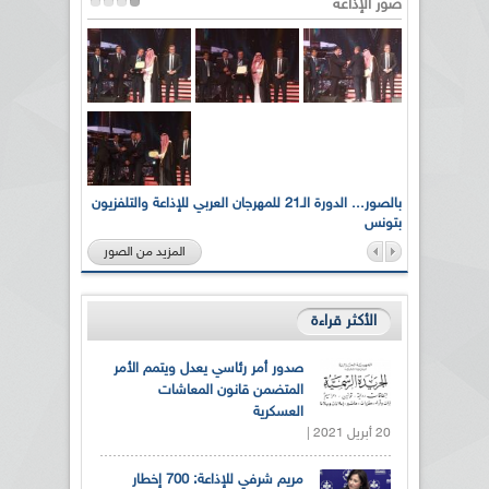
صور الإذاعة
لى أرواح
بالصور... الدورة الـ21 للمهرجان العربي للإذاعة والتلفزيون
بتونس
المزيد من الصور
الأكثر قراءة
صدور أمر رئاسي يعدل ويتمم الأمر
المتضمن قانون المعاشات
العسكرية
20 أبريل 2021 |
مريم شرفي للإذاعة: 700 إخطار