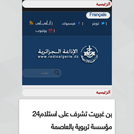
Français
آر أس أس
تويتر
فيسبوك
يوتيوب
‏بحث ‏
استمارة البحث
بن غبريت تشرف على استلام24
مؤسسة تربوية بالعاصمة