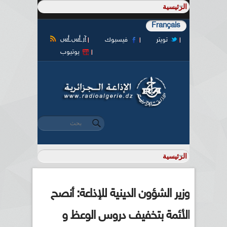
Français
آر أس أس
تويتر
فيسبوك
يوتيوب
‏بحث ‏
استمارة البحث
وزير الشؤون الدينية للإذاعة: أنصح
الأئمة بتخفيف دروس الوعظ و