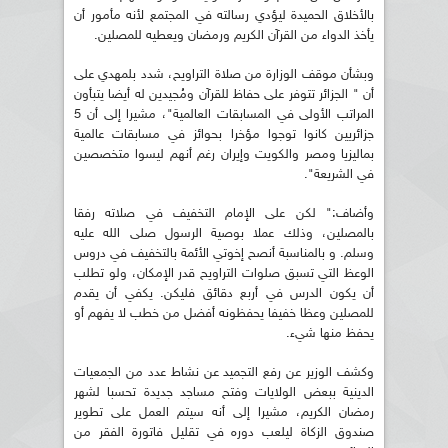
بالأخلاق الحميدة ليؤدي رسالته في المجتمع لأنه مأمور أن
يأخذ الدواء من القرآن الكريم ورمضان ويعطيه للمصلين.
وبشأن موقف الوزارة من صلاة التراويح، شدد بلمهدي على
أن " الجزائر تتوفر على حفاظ للقرآن ومُجيدين له أيضا يتبأون
المراتب الأولى في المسابقات العالمية"، مشيرا إلى أن 5
جزائريين كانوا توجوا مؤخرا بحوائز في مسابقات عالمية
بماليزيا ومصر والكويت وإيران رغم أنهم ليسوا متخصصين
في الشريعة".
وأضاف:" لكن على الإمام التخفيف في صلاته رفقا
بالمصلين، وذلك عملا بوصية الرسول صلى الله عليه
وسلم. و بالمناسبة أنصح إخوتي الأئمة بالتخفيف في دروس
الوعظ التي تسبق صلوات التراويح قدر الإمكان، ولو تطلب
أن يكون الدرس في أربع دقائق فليكن. يكفي أن يقدم
للمصلين وعظا خفيفا يحفظونه أفضل من خطب لا يفهم أو
يحفظ منها شيء.
وكشف الوزير عن رفع التجميد عن نشاط عدد من الجمعيات
الدينية ببعض الولايات وفتح مساجد جديدة تحسبا لشهر
رمضان الكريم، مشيرا إلى أنه سيتم العمل على تطوير
صندوق الزكاة ليلعب دوره في تقليل فاتورة الفقر من