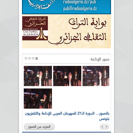
صور الإذاعة
لى أرواح
بالصور... الدورة الـ21 للمهرجان العربي للإذاعة والتلفزيون
بتونس
المزيد من الصور