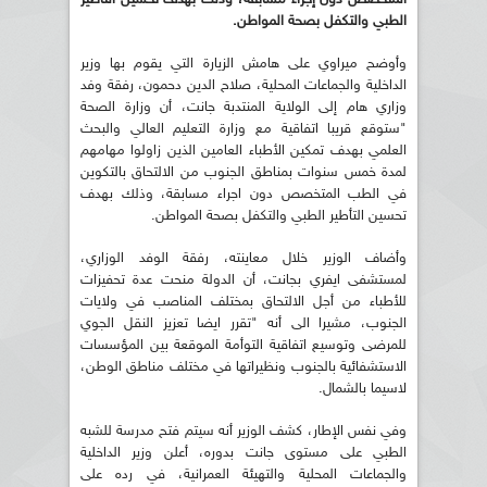
الطبي والتكفل بصحة المواطن.
وأوضح ميراوي على هامش الزيارة التي يقوم بها وزير
الداخلية والجماعات المحلية، صلاح الدين دحمون، رفقة وفد
وزاري هام إلى الولاية المنتدبة جانت، أن وزارة الصحة
"ستوقع قريبا اتفاقية مع وزارة التعليم العالي والبحث
العلمي بهدف تمكين الأطباء العامين الذين زاولوا مهامهم
لمدة خمس سنوات بمناطق الجنوب من الالتحاق بالتكوين
في الطب المتخصص دون اجراء مسابقة، وذلك بهدف
تحسين التأطير الطبي والتكفل بصحة المواطن.
وأضاف الوزير خلال معاينته، رفقة الوفد الوزاري،
لمستشفى ايفري بجانت، أن الدولة منحت عدة تحفيزات
للأطباء من أجل الالتحاق بمختلف المناصب في ولايات
الجنوب، مشيرا الى أنه "تقرر ايضا تعزيز النقل الجوي
للمرضى وتوسيع اتفاقية التوأمة الموقعة بين المؤسسات
الاستشفائية بالجنوب ونظيراتها في مختلف مناطق الوطن،
لاسيما بالشمال.
وفي نفس الإطار، كشف الوزير أنه سيتم فتح مدرسة للشبه
الطبي على مستوى جانت بدوره، أعلن وزير الداخلية
والجماعات المحلية والتهيئة العمرانية، في رده على