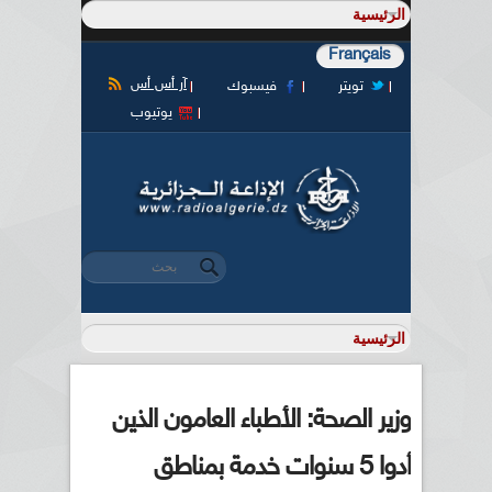
Français
آر أس أس
تويتر
فيسبوك
يوتيوب
‏بحث ‏
استمارة البحث
وزير الصحة: الأطباء العامون الذين
أدوا 5 سنوات خدمة بمناطق