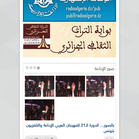
صور الإذاعة
لى أرواح
بالصور... الدورة الـ21 للمهرجان العربي للإذاعة والتلفزيون
بتونس