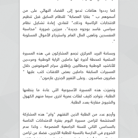
كما رددوا هتافات تدعو إلى القضاء النهائي على من
أسموهم ب " بقايا العصابة" للنظام السابق قبل تنظيم
الانتخابات الرئاسية وذلك" لتفادي إعادة تشكيل نظام
سياسي فاسد بوجوه جديدة"، مبرزين ضرورة "محاسبة
المفسدين وناهبي المال العام واسترجاع الأموال المسلوبة
".
وبساحة البريد المركزي تجمع المشاركون في هذه المسيرة
السلمية كمحطة أخيرة لها حاملين الراية الوطنية ومرددين
للأناشيد الوطنية ومطالبين بإطلاق سراح الموقوفين خلال
المسيرات السابقة حاملين بعض اللافتات كتب عليها "
صابرون صامدون ..وعلى التغيير الجذري عازمون".
وتميزت هذه المسيرة الأسبوعية التي عادة ما ينظمها
الطلبة، بتواجد كثيف لفئات عمرية اخرى سيما منهم الكهول
والشيوخ مقارنة بعدد الطلبة.
وأرجع عدد من الطلبة الذين التقتهم "واج" هذه المشاركة
المحتشمة لتزامن مسيرة اليوم بفترة الامتحانات الخاصة
بالسداسي الثاني للسنة الجامعية المنصرمة ، وكذا عدم
الشروع في الدارسة بالنسبة للطلبة الآخرين، فضلا عن تزامن