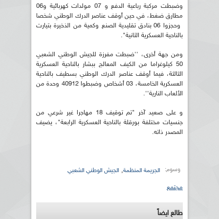
وضبطت مركبة رباعية الدفع و 07 مولدات كهربائية و06
مطارق ضغط، في حين أوقف عناصر الدرك الوطني شخصا
وحجزوا 06 بنادق تقليدية الصنع وكمية من الذخيرة بتيارت
بالناحية العسكرية الثانية".
ومن جهة أخرى، ''ضبطت مفرزة للجيش الوطني الشعبي
50 كيلوغراما من الكيف المعالج ببشار بالناحية العسكرية
الثالثة، فيما أوقف عناصر الدرك الوطني بسطيف بالناحية
العسكرية الخامسة، 03 أشخاص وضبطوا 40912 وحدة من
الألعاب النارية''.
و على صعيد آخر "تم توقيف 18 مهاجرا غير شرعي من
جنسيات مختلفة بورقلة بالناحية العسكرية الرابعة"، يضيف
المصدر ذاته.
وسوم:
,
الجريمة المنظمة
الجيش الوطني الشعبي
مجتمع
طالع ايضاً