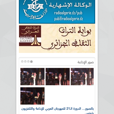
صور الإذاعة
لى أرواح
بالصور... الدورة الـ21 للمهرجان العربي للإذاعة والتلفزيون
بتونس