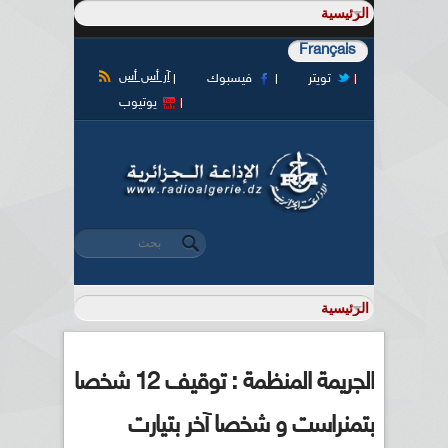
Français
آر أس أس
تويتر
فيسبوك
يوتيوب
‏بحث ‏
استمارة البحث
الجريمة المنظمة : توقيف 12 شخصا
بتمنراست و شخصا آخر بتيارت